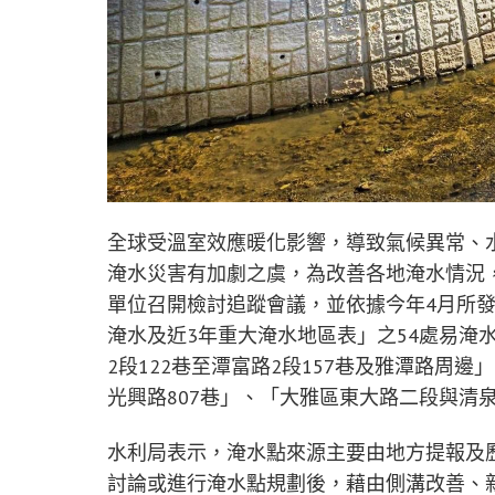
全球受溫室效應暖化影響，導致氣候異常、
淹水災害有加劇之虞，為改善各地淹水情況
單位召開檢討追蹤會議，並依據今年4月所
淹水及近3年重大淹水地區表」之54處易淹
2段122巷至潭富路2段157巷及雅潭路周
光興路807巷」、「大雅區東大路二段與清
水利局表示，淹水點來源主要由地方提報及
討論或進行淹水點規劃後，藉由側溝改善、