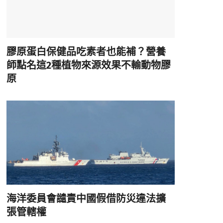
膠原蛋白保健品吃素者也能補？營養
師點名這2種植物來源效果不輸動物膠
原
海洋委員會譴責中國假借防災違法擴
張管轄權