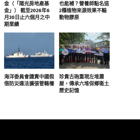
金（「陽光房地產基
也能補？營養師點名這
金」） 截至2026年6
2種植物來源效果不輸
月30日止六個月之中
動物膠原
期業績
海洋委員會譴責中國假
珍貴古砲重現左堆蕭
借防災違法擴張管轄權
屋，傳承六堆保鄉衛土
歷史記憶