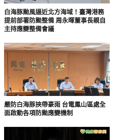
白海豚颱風逼近北方海域！臺灣港務
提前部署防颱整備 周永暉董事長親自
主持應變整備會議
嚴防白海豚挾帶豪雨 台電鳳山區處全
面啟動各項防颱應變機制