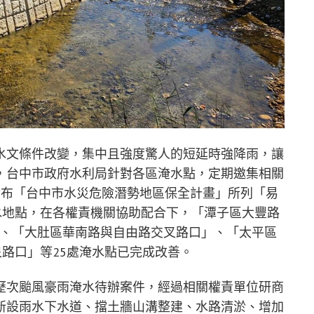
水文條件改變，集中且強度驚人的短延時強降雨，讓
，台中市政府水利局針對各區淹水點，定期邀集相關
發布「台中市水災危險潛勢地區保全計畫」所列「易
水地點，在各權責機關協助配合下，「潭子區大豐路
邊」、「大肚區華南路與自由路交叉路口」、「太平區
泉路口」等25處淹水點已完成改善。
歷次颱風豪雨淹水待辦案件，經過相關權責單位研商
新設雨水下水道、擋土牆山溝整建、水路清淤、增加