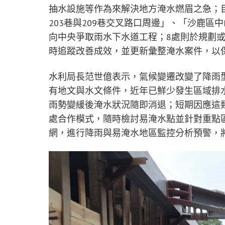
抽水設施等作為來解決地方淹水燃眉之急；目
203巷與209巷交叉路口周邊」、「沙鹿區
向中央爭取雨水下水道工程；8處則於規劃
時追蹤改善成效，並更新彙整淹水案件，以
水利局長范世億表示，氣候變遷改變了降雨
有地文與水文條件，近年已鮮少發生區域排
雨勢變緩後淹水狀況隨即消退；短期因應這
處合作模式，隨時檢討易淹水點並針對重點
網，進行降雨與易淹水地區監控分析預警，