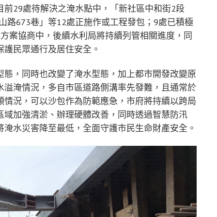
前29處待解決之淹水點中，「新社區中和街2段
中山路673巷」等12處正施作或工程發包；9處已積極
或方案協商中，後續水利局將持續列管相關進度，同
保護民眾通行及居住安全。
型態，同時也改變了淹水型態，加上都市開發改變原
水溢淹情況，多自市區道路側溝率先發難，且通常於
類情況，可以沙包作為防範應急，市府將持續以跨局
區域加強清淤、辦理硬體改善，同時透過智慧防汛
將淹水災害降至最低，全面守護市民生命財產安全。