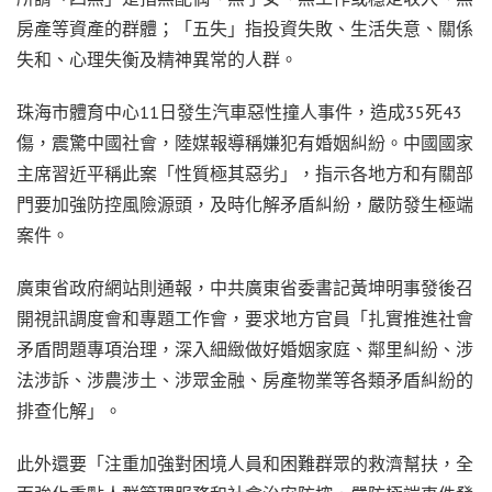
房產等資產的群體；「五失」指投資失敗、生活失意、關係
失和、心理失衡及精神異常的人群。
珠海市體育中心11日發生汽車惡性撞人事件，造成35死43
傷，震驚中國社會，陸媒報導稱嫌犯有婚姻糾紛。中國國家
主席習近平稱此案「性質極其惡劣」，指示各地方和有關部
門要加強防控風險源頭，及時化解矛盾糾紛，嚴防發生極端
案件。
廣東省政府網站則通報，中共廣東省委書記黃坤明事發後召
開視訊調度會和專題工作會，要求地方官員「扎實推進社會
矛盾問題專項治理，深入細緻做好婚姻家庭、鄰里糾紛、涉
法涉訴、涉農涉土、涉眾金融、房產物業等各類矛盾糾紛的
排查化解」。
此外還要「注重加強對困境人員和困難群眾的救濟幫扶，全