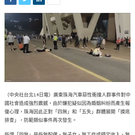
（中央社台北14日電）廣東珠海汽車惡性衝撞人群事件對中
國社會造成強烈震撼，由於嫌犯疑似因為婚姻糾紛而產生報
復心理，珠海因此正對「四無」和「五失」群體展開「摸底
排查」，防範類似事件再次發生。
所謂「四無」是指無配偶、無子女、無工作或穩定收入、無