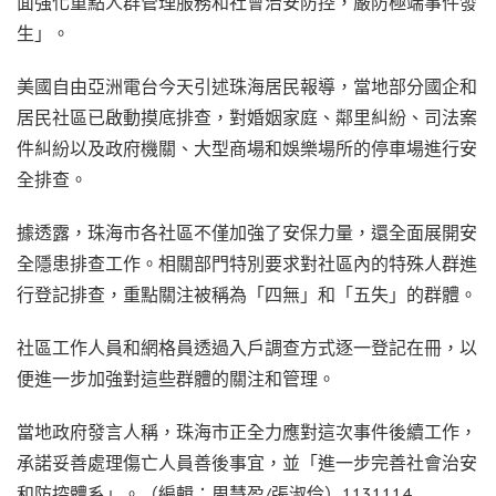
面強化重點人群管理服務和社會治安防控，嚴防極端事件發
生」。
美國自由亞洲電台今天引述珠海居民報導，當地部分國企和
居民社區已啟動摸底排查，對婚姻家庭、鄰里糾紛、司法案
件糾紛以及政府機關、大型商場和娛樂場所的停車場進行安
全排查。
據透露，珠海市各社區不僅加強了安保力量，還全面展開安
全隱患排查工作。相關部門特別要求對社區內的特殊人群進
行登記排查，重點關注被稱為「四無」和「五失」的群體。
社區工作人員和網格員透過入戶調查方式逐一登記在冊，以
便進一步加強對這些群體的關注和管理。
當地政府發言人稱，珠海市正全力應對這次事件後續工作，
承諾妥善處理傷亡人員善後事宜，並「進一步完善社會治安
和防控體系」。（編輯：周慧盈/張淑伶）1131114