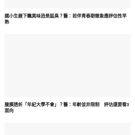
國小生腋下飄異味恐是狐臭？醫：若伴青春期徵象應評估性早
熟
腹膜透析「年紀大學不會」？醫：年齡並非限制 評估還要看3
面向