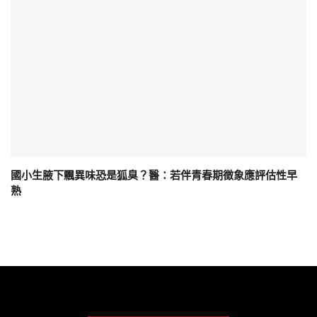
國小生腋下飄異味恐是狐臭？醫：若伴青春期徵象應評估性早
熟