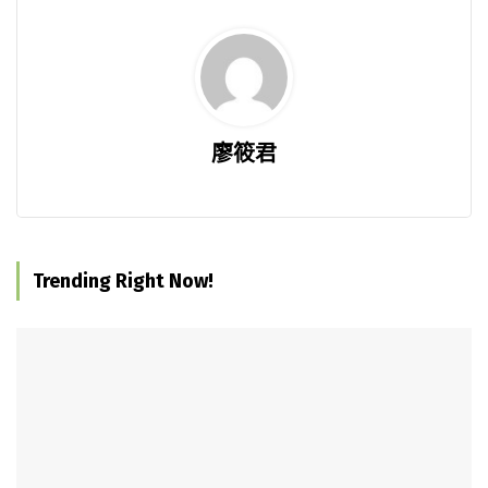
廖筱君
Trending Right Now!