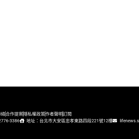
聯絡
合作提案
隱私權政策
作者聲明
訂閱
776-3386
地址：台北市大安區忠孝東路四段221號12樓
lifenews.