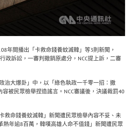
108年間播出「卡救命錢養蚊滅韓」等3則新聞，
起行政訴訟，一審判撤銷原處分，NCC提上訴，二審
「大政治大爆卦」中，以「綠色執政一千零一招：撒
容被民眾檢舉捏造謠言。NCC審議後，決議裁罰40
的「卡救命錢養蚊滅韓」新聞遭民眾檢舉內容不妥、未
革熱年逾8百萬，韓嘆高雄人命不值錢」新聞遭民眾