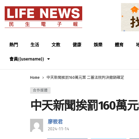
熱門
生活
文教
健康
娛樂
體育
會員({username})
Home
中天新聞挨罰160萬元案 二審法院判決撤銷確定
合作媒體
中天新聞挨罰160萬
廖筱君
2024-11-14