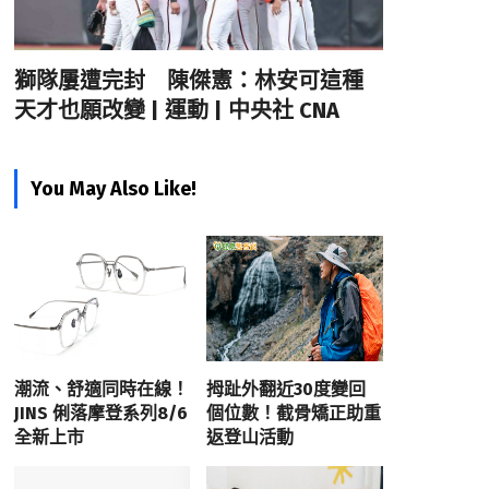
獅隊屢遭完封 陳傑憲：林安可這種
天才也願改變 | 運動 | 中央社 CNA
You May Also Like!
潮流、舒適同時在線！
拇趾外翻近30度變回
JINS 俐落摩登系列8/6
個位數！截骨矯正助重
全新上市
返登山活動