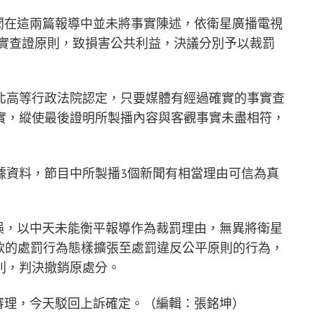
聞在這兩篇報導中並未將事實陳述，依衛星廣播電視
事實查證原則，致損害公共利益，決議分別予以裁罰
北高等行政法院認定，只要媒體有經過確實的事實查
實，縱使最後證明所製播內容與客觀事實未盡相符，
據資料，節目中所製播3個新聞有相當理由可信為真
誤，以中天未能衡平報導作為裁罰理由，無異將衛星
第6款的處罰行為態樣擴張至處罰違反公平原則的行為，
則，判決撤銷原處分。
審理，今天駁回上訴確定。（編輯：張銘坤）