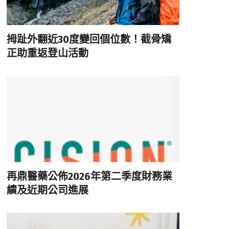
拇趾外翻近30度變回個位數！截骨矯
正助重返登山活動
再鼎醫藥公佈2026年第二季度財務業
績及近期公司進展