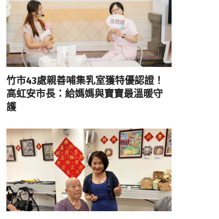
竹市43處親善哺集乳室獲特優認證！
高虹安市長：給媽媽與寶寶最溫暖守
護