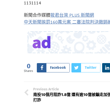
1131114
新聞合作媒體
筱君台灣 PLUS 新聞網
中天新聞挨罰160萬元案 二審法院判決撤銷
0
Facebook
Twitter
Shares
Previous Article
南投10個月阻詐1.8億 還有逾10億被騙走加
打詐