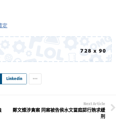
確定
Linkedin
Next Article
強
鄭文燦涉貪案 同案被告侯水文當庭認行賄求緩
刑