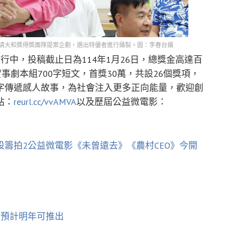
請大和獎得獎團隊提案企劃，選出特優者進行攝製。圖：李春台攝
行中，投稿截止日為114年1月26日，總獎金高達百
實事劇本組700字短文，首獎30萬，共設26個獎項，
字傳遞感人故事，為社會注入更多正向能量，歡迎創
站：
reurl.cc/vvAMVA
以及歷屆公益微電影：
設籌拍2公益微電影《未曾遠去》《農村CEO》今開
：預計明年可推出