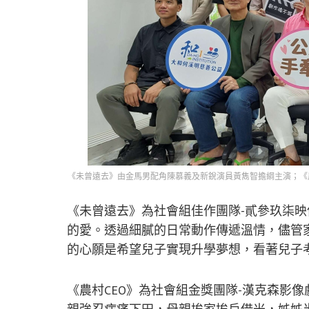
《未曾遠去》由金馬男配角陳慕義及新銳演員黃雋智擔綱主演；《
《未曾遠去》為社會組佳作團隊-貳參玖柒
的愛。透過細膩的日常動作傳遞溫情，儘管
的心願是希望兒子實現升學夢想，看著兒子
《農村CEO》為社會組金獎團隊-漢克森影