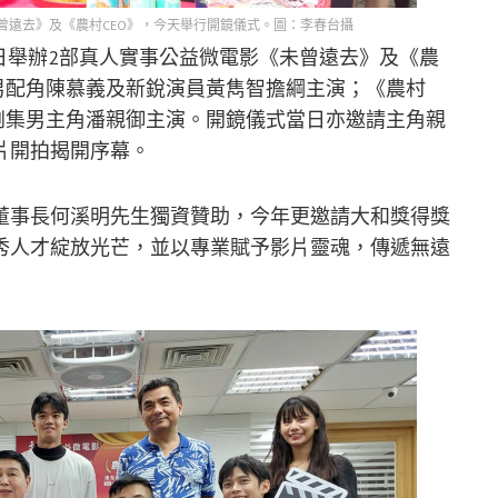
曾遠去》及《農村CEO》，今天舉行開鏡儀式。圖：李春台攝
4日舉辦2部真人實事公益微電影《未曾遠去》及《農
男配角陳慕義及新銳演員黃雋智擔綱主演；《農村
劇集男主角潘親御主演。開鏡儀式當日亦邀請主角親
片開拍揭開序幕。
董事長何溪明先生獨資贊助，今年更邀請大和獎得獎
秀人才綻放光芒，並以專業賦予影片靈魂，傳遞無遠