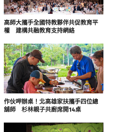
高師大攜手全國特教夥伴共促教育平
權 建構共融教育支持網絡
作伙呷辦桌！北高雄家扶攜手四位總
舖師 杉林親子共廚席開14桌