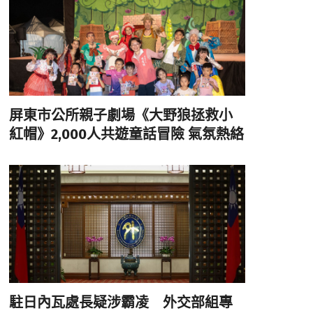
屏東市公所親子劇場《大野狼拯救小
紅帽》2,000人共遊童話冒險 氣氛熱絡
駐日內瓦處長疑涉霸凌 外交部組專