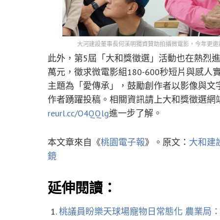
大河建設董事長何溪明獨資贊助拍攝微電影，今年更邀
此外，第5屆「大和獎徵選」活動也在熱烈進
萬元，徵求微電影組180-600秒短片與感人
主題為「愛傳承」，鼓勵創作者以影像與文
作者踴躍投稿。相關資訊請上大和獎徵選網
reurl.cc/O4QQlg
進一步了解。
本文章來自《
桃園電子報
》。原文：
大和建
鏡
延伸閱讀：
桃議員盼樂天球場寵物日常態化 農業局