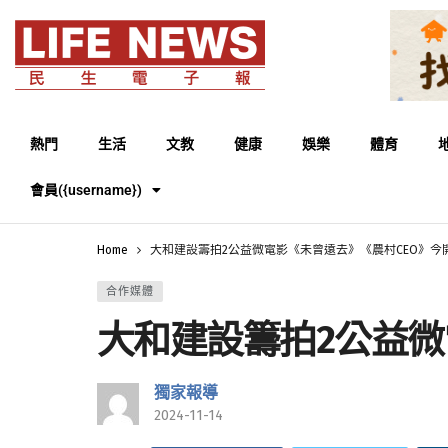
熱門
生活
文教
健康
娛樂
體育
會員({username})
Home
大和建設籌拍2公益微電影《未曾遠去》《農村CEO》今
合作媒體
大和建設籌拍2公益微
獨家報導
2024-11-14