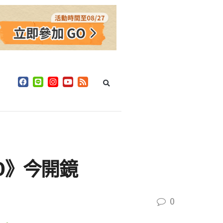
O》今開鏡
0