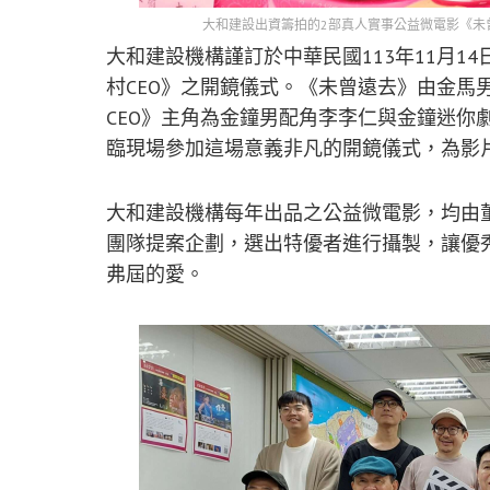
大和建設出資籌拍的2部真人實事公益微電影《未
大和建設機構謹訂於中華民國113年11月1
村CEO》之開鏡儀式。《未曾遠去》由金馬
CEO》主角為金鐘男配角李李仁與金鐘迷你
臨現場參加這場意義非凡的開鏡儀式，為影
大和建設機構每年出品之公益微電影，均由
團隊提案企劃，選出特優者進行攝製，讓優
弗屆的愛。