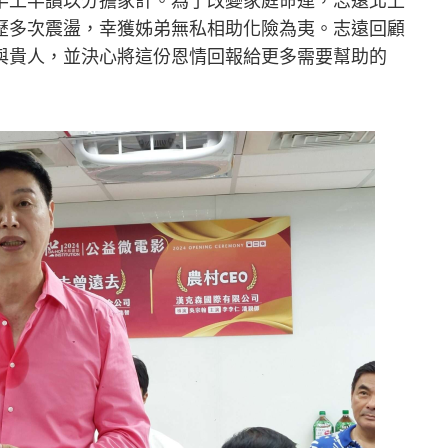
半工半讀以分擔家計。為了改變家庭命運，志遠北上
歷多次震盪，幸獲姊弟無私相助化險為夷。志遠回顧
與貴人，並決心將這份恩情回報給更多需要幫助的