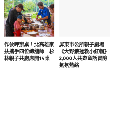
作伙呷辦桌！北高雄家
屏東市公所親子劇場
扶攜手四位總舖師 杉
《大野狼拯救小紅帽》
林親子共廚席開14桌
2,000人共遊童話冒險
氣氛熱絡