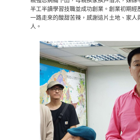
親強忍病痛下田，母親挨家挨戶借米，姊姊
半工半讀學習技職並成功創業。創業初期經
一路走來的酸甜苦辣，感謝這片土地、家人
人。