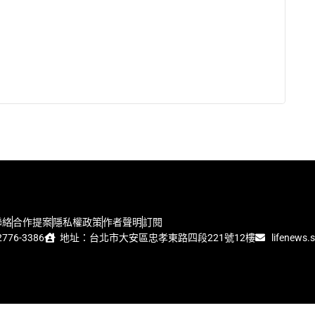
聯絡
合作提案
隱私權政策
作者聲明
訂閱
776-3386
地址：台北市大安區忠孝東路四段221號12樓
lifenews.