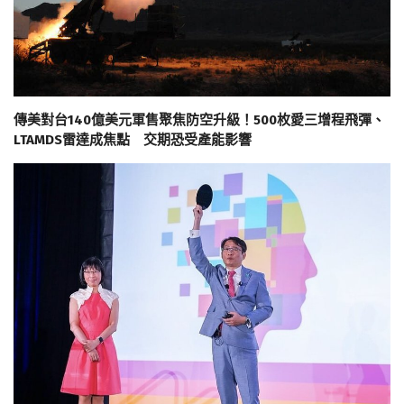
傳美對台140億美元軍售聚焦防空升級！500枚愛三增程飛彈、
LTAMDS雷達成焦點 交期恐受產能影響