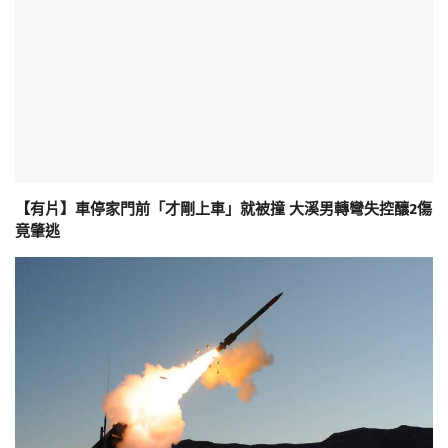
【有片】車停家門前「才剛上車」就被撞 大溪男轉彎失控釀2傷
竟肇逃