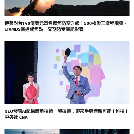
傳美對台140億美元軍售聚焦防空升級！500枚愛三增程飛彈、
LTAMDS雷達成焦點 交期恐受產能影響
NEO發表AI記憶體新技術 施振榮：帶來半導體新可能 | 科技 |
中央社 CNA