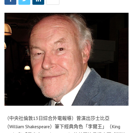
（中央社倫敦13日綜合外電報導）曾演出莎士比亞
（William Shakespeare）筆下經典角色「李爾王」（King