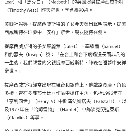
Lear）和「馬克白」（Macbeth）的英國演員提摩西威斯特
（Timothy West）昨天辭世，享耆壽90歲。
美聯社報導，提摩西威斯特的子女今天發出聲明表示，提摩
西威斯特在睡夢中「安祥」辭世，親友隨侍在側。
提摩西威斯特的子女茱麗葉（Juliet）、塞繆爾（Samuel）
和約瑟夫（Joseph）說：「在台上和台下度過漫長而非凡的
一生後，我們親愛的父親提摩西威斯特，昨晚在睡夢中安祥
辭世。」
提摩西威斯特經常出現在舞台和銀幕上，他戲路寬廣，角色
多樣，曾在多部莎士比亞作品中擔任主角，包括1996年在
「亨利四世」（Henry IV）中飾演法斯塔夫（Falstaff），以
及1977年在「哈姆雷特」（Hamlet）中飾演克勞迪亞斯
（Claudius）等等。