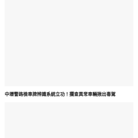
中壢警路檢車牌辨識系統立功！攔查異常車輛揪出毒駕