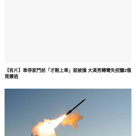
【有片】車停家門前「才剛上車」就被撞 大溪男轉彎失控釀2傷
竟肇逃