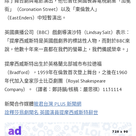
除了舞台劇與電影演出，他也曾在英國長壽電視劇集「加冕
街」（Coronation Street）以及「東倫敦人」
（EastEnders）中短暫演出。
英國廣播公司（BBC）戲劇導演沙特（Lindsay Salt）表示：
「提摩西威斯特是英國戲劇界的標誌性人物，而對於BBC來
說，他數十年來一直都在我們的螢幕上，我們備感榮幸。」
提摩西威斯特出生於英格蘭北部城市布拉德福
（Bradford），1959年在倫敦首次登上舞台，之後在1960
年代加入皇家莎士比亞劇團（Royal Shakespeare
Company）。（譯者：鄭詩韻/核稿：嚴思祺）1131114
新聞合作媒體
筱君台灣 PLUS 新聞網
詮釋莎翁劇聞名 英國演員提摩西威斯特辭世