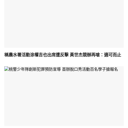
稱農水署活動涂權吉也出席遭反擊 黃世杰競辦再嗆：適可而止