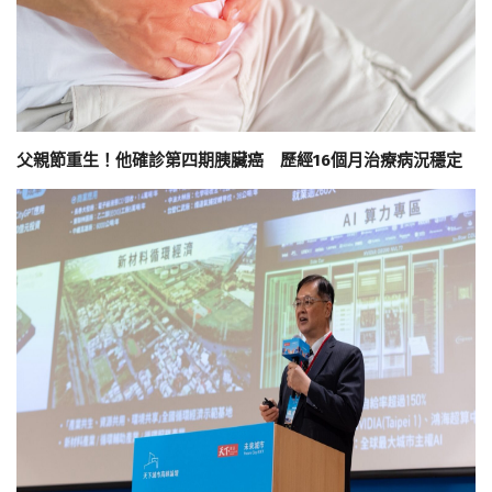
父親節重生！他確診第四期胰臟癌 歷經16個月治療病況穩定