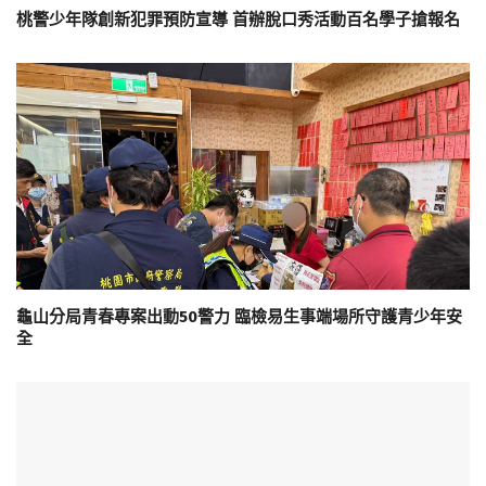
桃警少年隊創新犯罪預防宣導 首辦脫口秀活動百名學子搶報名
龜山分局青春專案出動50警力 臨檢易生事端場所守護青少年安
全