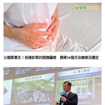
父親節重生！他確診第四期胰臟癌 歷經16個月治療病況穩定