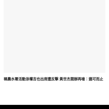
稱農水署活動涂權吉也出席遭反擊 黃世杰競辦再嗆：適可而止