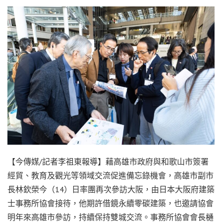
【今傳媒/記者李祖東報導】藉高雄市政府與和歌山市簽署
經貿、教育及觀光等領域交流促進備忘錄機會，高雄市副市
長林欽榮今（14）日率團再次參訪大阪，由日本大阪府建築
士事務所協會接待，他期許借鏡永續零碳建築，也邀請協會
明年來高雄市參訪，持續保持雙城交流。事務所協會會長樋