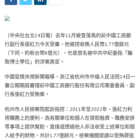
（中央社台北14日電）去年11月被查落馬的前中國工商銀
行副行長張紅力今天受審，他被控收賄人民幣1.77億餘元
（下同，約新台幣8億元），也是首名被中共中紀委指「騙
取博士學位」的涉案高官。
中國官媒央視新聞報導，浙江省杭州市中級人民法院14日一
審公開開庭審理前中國工商銀行股份有限公司黨委委員、副
行長張紅力受賄案。
杭州市人民檢察院起訴指控：2011年至2022年，張紅力利
用職務上的便利，為有關單位和個人在貸款融資、職務安排
等事項上提供幫助，直接或透過他人非法收受上述單位和個
人給予的財物，共計1.77億餘元。檢察機關提請以受賄罪追