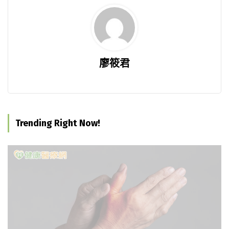
廖筱君
Trending Right Now!