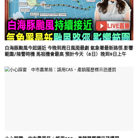
白海豚颱風今起逼近 今晚到周日風雨最劇 氣象署最新路徑.影響
範圍/陸警時機 馬祖機會最高 預計今天（8日）晚到9日上午