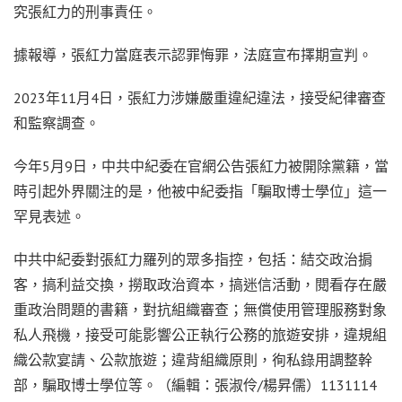
究張紅力的刑事責任。
據報導，張紅力當庭表示認罪悔罪，法庭宣布擇期宣判。
2023年11月4日，張紅力涉嫌嚴重違紀違法，接受紀律審查
和監察調查。
今年5月9日，中共中紀委在官網公告張紅力被開除黨籍，當
時引起外界關注的是，他被中紀委指「騙取博士學位」這一
罕見表述。
中共中紀委對張紅力羅列的眾多指控，包括：結交政治掮
客，搞利益交換，撈取政治資本，搞迷信活動，閱看存在嚴
重政治問題的書籍，對抗組織審查；無償使用管理服務對象
私人飛機，接受可能影響公正執行公務的旅遊安排，違規組
織公款宴請、公款旅遊；違背組織原則，徇私錄用調整幹
部，騙取博士學位等。（編輯：張淑伶/楊昇儒）1131114