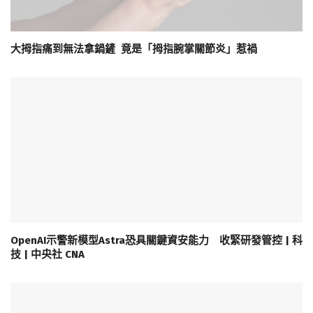
大拇指痛到無法拿鍋鏟 竟是「拇指腕掌關節炎」惹禍
OpenAI示警新模型Astra恐具關鍵資安能力 收緊研發管控 | 科
技 | 中央社 CNA