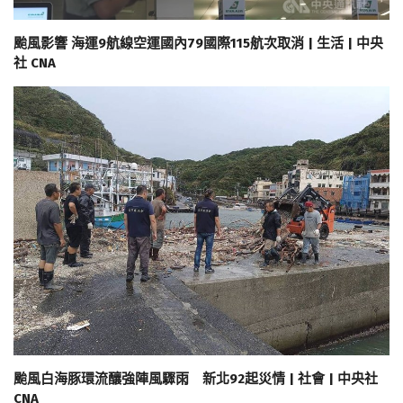
颱風影響 海運9航線空運國內79國際115航次取消 | 生活 | 中央
社 CNA
颱風白海豚環流釀強陣風驟雨 新北92起災情 | 社會 | 中央社
CNA