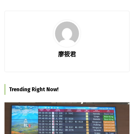
廖筱君
Trending Right Now!