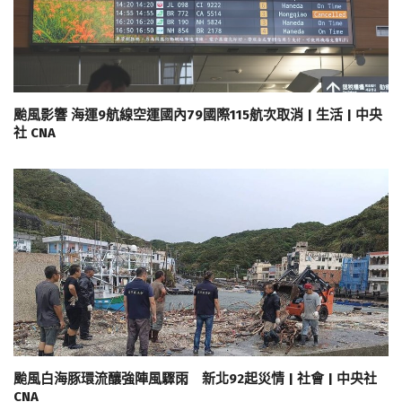
颱風影響 海運9航線空運國內79國際115航次取消 | 生活 | 中央
社 CNA
颱風白海豚環流釀強陣風驟雨 新北92起災情 | 社會 | 中央社
CNA