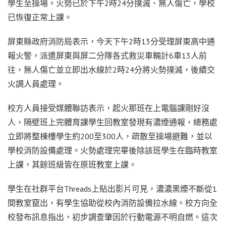
學生至操場。火勢已於下午2時24分撲滅、無人傷亡，學校
已恢復正常上課。
屏東縣政府消防局表示，今天下午2時13分受理屏東高中通
報火警，派遣屏東與屏二分隊各式救災車輛計6車13人前
往，無人傷亡並立即出水線於2時24分將火勢撲滅，後續交
火調人員處理。
校方人員接受媒體聯訪表示，起火那班在上電腦課剛好沒
人，隔壁班上完體育課學生回教室發現有濃煙通報，總務處
立即將整棟樓學生約200至300人，疏散至操場避難，並以
學校消防設備處理。火勢處理完畢後除該班學生在臨時教室
上課，其餘班級皆在原班教室上課。
學生在社群平台Threads上貼出影片可見，濃濃黑煙不斷從1
間教室竄出，有學生協助從校內消防設備拉水線。校方向全
校發布訊息指出，初步調查肇因於行動電源不明自燃。這次