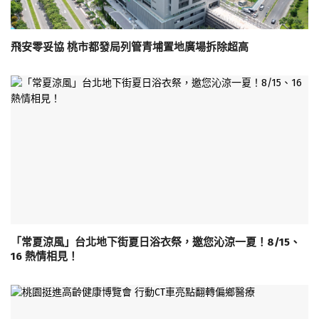
飛安零妥協 桃市都發局列管青埔置地廣場拆除超高
「常夏涼風」台北地下街夏日浴衣祭，邀您沁涼一夏！8/15、
16 熱情相見！