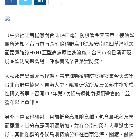
（中央社記者楊淑閔台北14日電）防檢署今天表示，接獲獸
醫所通知，台南市南區雁鴨科野鳥排遺及安南區四草溼地黑
面琵鷺確診H5N1亞型高病原性禽流感，台南市府已消毒環
境並監測周邊禽場，呼籲養禽業者落實防疫。
入秋起是禽流感高峰期，農業部動植物防疫檢疫署今天邀集
台北市野鳥協會、東海大學、獸醫研究所及農業部生物多樣
性研究所等，召開113年第7次候鳥遷徙南遷預警會議，並
發布以上資訊。
另外，專家也研判，目前抵台高風險鳥種，包含雁鴨科及黑
面琵鷺，其分布範圍明顯增加，並在台南七股有大量聚集情
形；其他類群的冬候鳥則持續分布在西南沿海、關渡、蘭陽