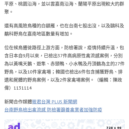
平原、桃園沿海，並以雲嘉南沿海、蘭陽平原出現較大的群
聚。
還有高風險鳥種的白額雁，也在台南七股出沒，以及鷗科及
鷸科野鳥在嘉南地區數量有增加。
位在候鳥遷徙路徑上游方面，防檢署說，疫情持續升溫，包
含日本自9月以來，已檢出37件高病原性禽流感案例，分別
為以黃嘴天鵝、遊隼、赤頸鴨、小水鴨及丹頂鶴為主的27件
野鳥，以及10件家禽場；韓國也檢出6件包含捕獲野鳥、排
遺和屍體的野鳥案例，以及2件家禽場案例。（編輯：陳政
偉）1131114
新聞合作媒體
筱君台灣 PLUS 新聞網
台南野鳥檢出禽流感 防檢署籲養禽業者加強防疫