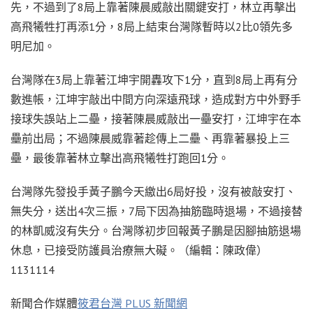
先，不過到了8局上靠著陳晨威敲出關鍵安打，林立再擊出
高飛犧牲打再添1分，8局上結束台灣隊暫時以2比0領先多
明尼加。
台灣隊在3局上靠著江坤宇開轟攻下1分，直到8局上再有分
數進帳，江坤宇敲出中間方向深遠飛球，造成對方中外野手
接球失誤站上二壘，接著陳晨威敲出一壘安打，江坤宇在本
壘前出局；不過陳晨威靠著趁傳上二壘、再靠著暴投上三
壘，最後靠著林立擊出高飛犧牲打跑回1分。
台灣隊先發投手黃子鵬今天繳出6局好投，沒有被敲安打、
無失分，送出4次三振，7局下因為抽筋臨時退場，不過接替
的林凱威沒有失分。台灣隊初步回報黃子鵬是因腳抽筋退場
休息，已接受防護員治療無大礙。（編輯：陳政偉）
1131114
新聞合作媒體
筱君台灣 PLUS 新聞網