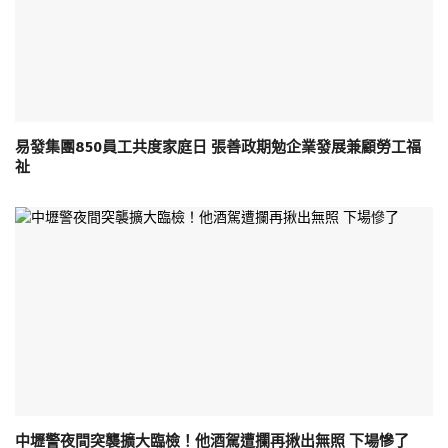
易發集團850員工共度家庭日 張善政期勉企業發展兼顧勞工福
祉
中壢警夜間突襲擴大臨檢！他酒駕遭攔再揪出無照 下場慘了