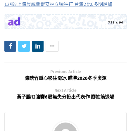
12強8上陳晨威關鍵安林立犧牲打 台灣2比0多明尼加
Previous Article
陳映竹重心移往滑冰 瞄準2026冬季奧運
Next Article
黃子鵬12強賽6局無失分投出代表作 腳抽筋退場