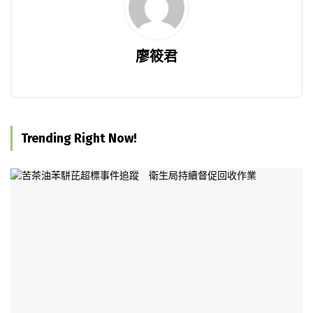
廖筱君
Trending Right Now!