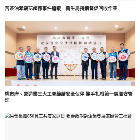
苦茶油苯駢芘超標事件追蹤 衛生局持續督促回收作業
桃市府、營造業三大工會締結安全伙伴 攜手扎根第一線職安管
理