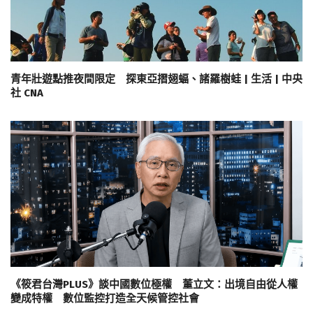
青年壯遊點推夜間限定 探東亞摺翅蝠、諸羅樹蛙 | 生活 | 中央
社 CNA
《筱君台灣PLUS》談中國數位極權 董立文：出境自由從人權
變成特權 數位監控打造全天候管控社會