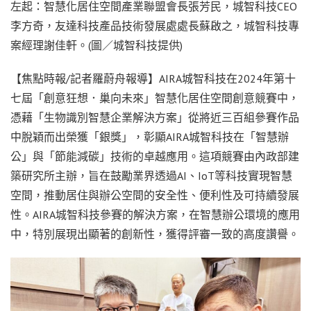
左起：智慧化居住空間產業聯盟會長張芳民，城智科技CEO
李方奇，友達科技產品技術發展處處長蘇啟之，城智科技專
案經理謝佳軒。(圖／城智科技提供)
【焦點時報/記者羅蔚舟報導】AIRA城智科技在2024年第十
七屆「創意狂想．巢向未來」智慧化居住空間創意競賽中，
憑藉「生物識別智慧企業解決方案」從將近三百組參賽作品
中脫穎而出榮獲「銀獎」，彰顯AIRA城智科技在「智慧辦
公」與「節能減碳」技術的卓越應用。這項競賽由內政部建
築研究所主辦，旨在鼓勵業界透過AI、IoT等科技實現智慧
空間，推動居住與辦公空間的安全性、便利性及可持續發展
性。AIRA城智科技參賽的解決方案，在智慧辦公環境的應用
中，特別展現出顯著的創新性，獲得評審一致的高度讚譽。