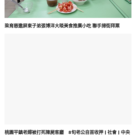
梁育慈邀屏東子弟張博洋大啖美食推廣小吃 聯手掃街拜票
桃園平鎮老婦被打死陳屍客廳 8旬老公自首收押 | 社會 | 中央