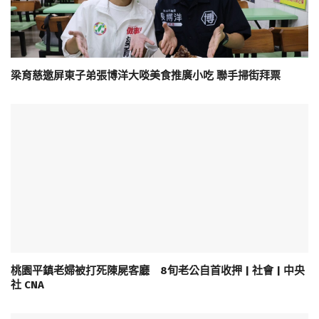
梁育慈邀屏東子弟張博洋大啖美食推廣小吃 聯手掃街拜票
桃園平鎮老婦被打死陳屍客廳 8旬老公自首收押 | 社會 | 中央
社 CNA