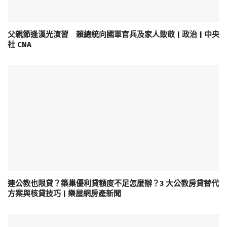
父親節逢漢光演習 賴總統向國軍官兵及家人致敬 | 政治 | 中央
社 CNA
連公教也限貸？築巢優利貸額度不足怎麼辦？3 大公教房貸替代
方案與核貸技巧 | 樂屋網房產新聞