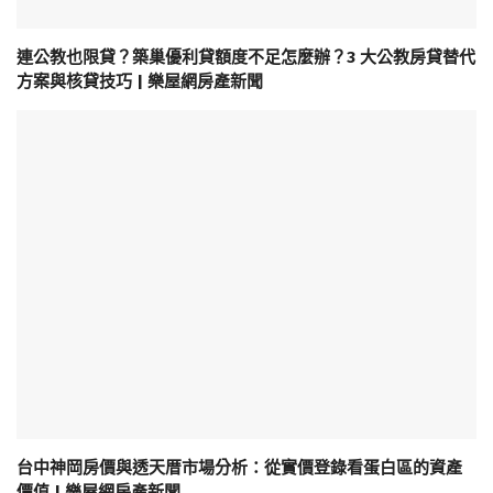
連公教也限貸？築巢優利貸額度不足怎麼辦？3 大公教房貸替代
方案與核貸技巧 | 樂屋網房產新聞
台中神岡房價與透天厝市場分析：從實價登錄看蛋白區的資產
價值 | 樂屋網房產新聞