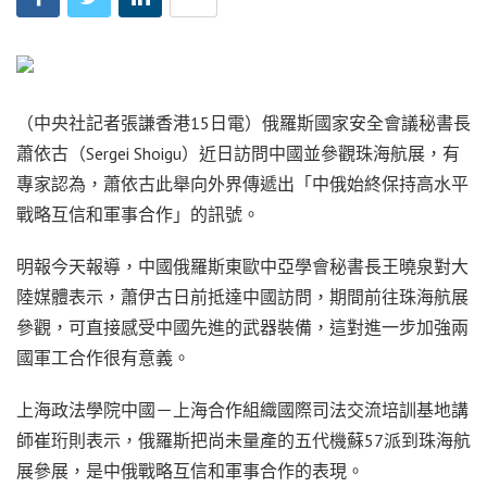
（中央社記者張謙香港15日電）俄羅斯國家安全會議秘書長
蕭依古（Sergei Shoigu）近日訪問中國並參觀珠海航展，有
專家認為，蕭依古此舉向外界傳遞出「中俄始終保持高水平
戰略互信和軍事合作」的訊號。
明報今天報導，中國俄羅斯東歐中亞學會秘書長王曉泉對大
陸媒體表示，蕭伊古日前抵達中國訪問，期間前往珠海航展
參觀，可直接感受中國先進的武器裝備，這對進一步加強兩
國軍工合作很有意義。
上海政法學院中國－上海合作組織國際司法交流培訓基地講
師崔珩則表示，俄羅斯把尚未量產的五代機蘇57派到珠海航
展參展，是中俄戰略互信和軍事合作的表現。