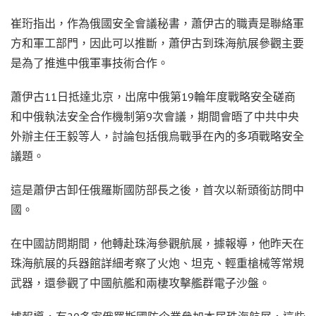
崔珩指出，作為俄國安全會議秘書，蕭伊古的職責是聯絡軍
方和軍工部門，因此可以推斷，蕭伊古到珠海航展參觀主要
是為了推進中俄軍事技術合作。
蕭伊古11日抵達北京，出席中俄第19輪年度戰略安全磋商
和中俄執法安全合作機制第9次會議，期間會晤了中共中央
外辦主任王毅等人，討論包括俄烏戰爭在內的多項戰略安全
議題。
這是蕭伊古卸任俄羅斯國防部長之後，首次以新頭銜訪問中
國。
在中國訪問期間，他轉赴珠海參觀航展，據報導，他昨天在
珠海航展的兵器館詳細考察了火炮、坦克、輕重槍械等常規
武器，還參觀了中國航艦和兩棲攻擊艦群電子沙盤。