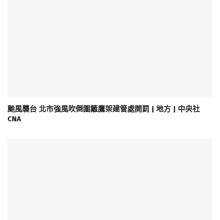
颱風襲台 北市強風吹倒圍籬鷹架建管處開罰 | 地方 | 中央社
CNA