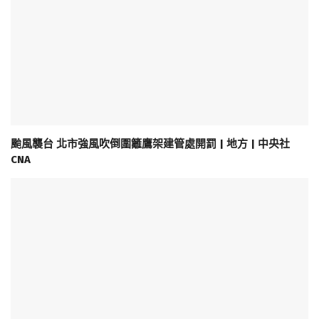
颱風襲台 北市強風吹倒圍籬鷹架建管處開罰 | 地方 | 中央社
CNA