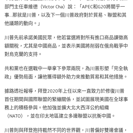
部門主任車維德（Victor Cha）說：「APEC和G20將關乎一
事…那就是川普，以及下一個川普政府對於貿易、聯盟和其
他議題的動向。」
川普先前承諾美國民眾，他若當選將對所有進口商品課徵高
額關稅，尤其是中國商品，並表示美國將削弱在俄烏戰爭中
對烏克蘭的支持。
共和黨也在選戰中一舉拿下參眾兩院，為川普形塑「完全執
政」優勢局面，讓他獲得額外助力來推動貿易和其他措施。
據路透社報導，拜登2020年上任以來一直致力於修復川普
首任期間與國際聯盟的緊繃關係，並試圖展現美國在全球事
務上的積極參與。他加強並擴大北大西洋公約組織
（NATO），並在印太地區建立多邊聯盟以抗衡中國。
川普則與拜登抱持截然不同的世界觀，川普偏好雙邊會議，