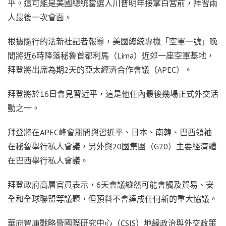
平。這可能是美國總統當選人川普明年接掌白宮前，拜習兩
人最後一次會面。
根據隨行的法新社記者報導，美國總統專機「空軍一號」晚
間將近6時降落秘魯首都利馬（Lima）近郊一座空軍基地，
拜登將出席為期2天的亞太經濟合作會議（APEC）。
拜登將於16日會見習近平，這是他任內最後幾場正式外交活
動之一。
拜登將在APEC峰會期間與習近平、日本、南韓、巴西領袖
在秘魯舉行私人會議，另外與20國集團（G20）主要經濟體
在巴西舉行私人會議。
拜登政府高層官員表示，6天會議縱然可能會觸及貿易、安
全和全球聯盟等議題，但預料不會達成任何新的重大協議。
華府智庫戰略暨國際研究中心（CSIS）地緣政治與外交政策