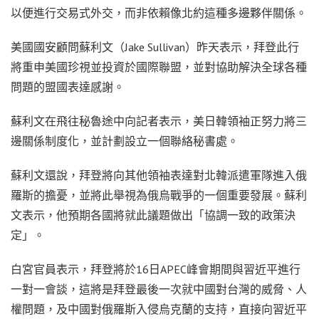
以便進行交易式外交，而非依賴像北約這種多邊夥伴關係。
美國國安顧問蘇利文（Jake Sullivan）昨天表示，拜登此行
將重申美國珍視並投資於國際聯盟，並對協助解決全球各種
問題的盟國表達感謝。
蘇利文在飛往秘魯途中向記者表示，美日韓領袖正努力將三
邊關係制度化，並計劃設立一個聯絡秘書處。
蘇利文還說，拜登將向其他領袖表達對北韓派遣軍隊進入俄
羅斯的擔憂，並將此舉視為俄烏戰爭的一個重要發展。蘇利
文表示，他預期各國將就此議題做出「協調一致的政策決
定」。
白宮官員表示，拜登將於16日APEC峰會期間與習近平進行
一對一會談，這將是拜登最後一次就中國對台灣的威脅、人
權問題，及中國對俄羅斯入侵烏克蘭的支持，直接向習近平