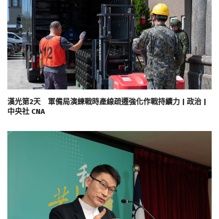
漢光第2天 軍備局演練戰時產線疏遷強化作戰持續力 | 政治 |
中央社 CNA