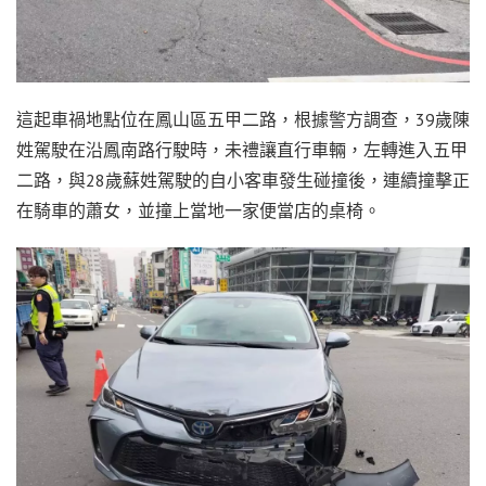
這起車禍地點位在鳳山區五甲二路，根據警方調查，39歲陳
姓駕駛在沿鳳南路行駛時，未禮讓直行車輛，左轉進入五甲
二路，與28歲蘇姓駕駛的自小客車發生碰撞後，連續撞擊正
在騎車的蕭女，並撞上當地一家便當店的桌椅。