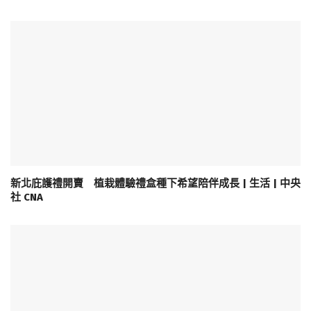
新北庇護禮開賣 植栽體驗禮盒種下希望陪伴成長 | 生活 | 中央
社 CNA