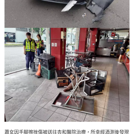
蕭女因手腳擦挫傷被送往杏和醫院治療，所幸經酒測後發現