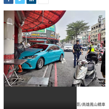
影/高雄鳳山轎車