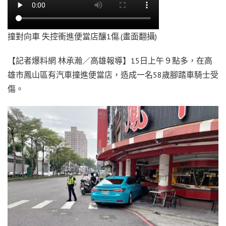
撞對向車 失控衝進便當店釀1傷.(畫面翻攝)
【記者爆料網 林承瀚／高雄報導】15日上午９點多，在高
雄市鳳山區有汽車撞進便當店，造成一名58歲腳踏車騎士受
傷。