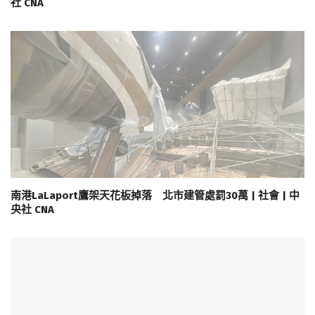
社 CNA
南港LaLaport鷹架天花板掉落 北市建管處罰30萬 | 社會 | 中
央社 CNA