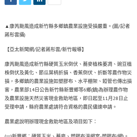
▲康芮颱風造成新竹縣多鄉鎮農業設施受損嚴重。(圖/記者
蔣彤雲攝)
【亞太新聞網/記者蔣彤雲/新竹報導】
康芮颱風造成新竹縣硬質玉米倒伏、蕎麥植株萎凋、豌豆植
株倒伏及黃化、節瓜葉柄折損、香蕉倒伏、折斷等農作物災
損，多鄉鎮的農業設施如塑膠布、水平棚架、錏管也傳出損
害，農業部14日公告新竹縣新豐鄉等6鄉(鎮)為辦理農作物
及農業設施天然災害現金救助地區，即日起至11月28日止
受理申請，縣府農業處請符合資格的農民儘速申請。
農業處說明辦理現金救助地區及項目如下：
(一)新豐鄉：硬質玉米、蕎麥、塑膠布溫網室-塑膠布(網)。