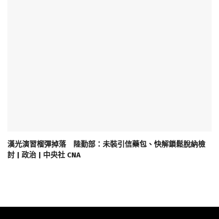
漢光演習榴彈掉落 陸勤部：未裝引信藥包、快解鎖鬆脫納檢
討 | 政治 | 中央社 CNA