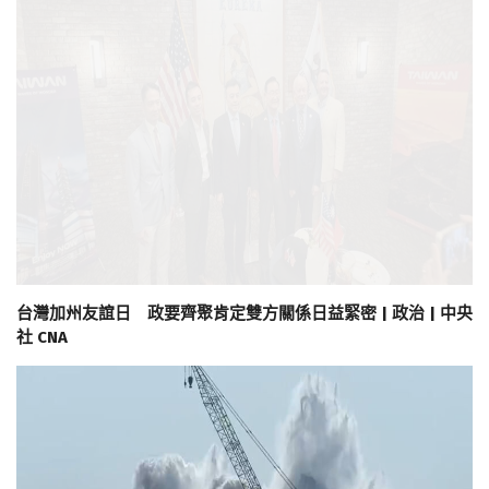
台灣加州友誼日 政要齊聚肯定雙方關係日益緊密 | 政治 | 中央
社 CNA