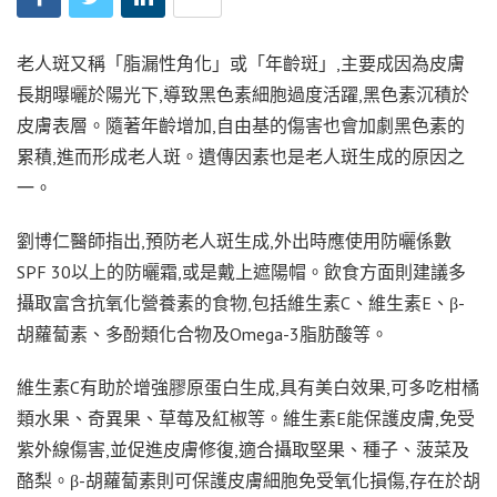
老人斑又稱「脂漏性角化」或「年齡斑」,主要成因為皮膚
長期曝曬於陽光下,導致黑色素細胞過度活躍,黑色素沉積於
皮膚表層。隨著年齡增加,自由基的傷害也會加劇黑色素的
累積,進而形成老人斑。遺傳因素也是老人斑生成的原因之
一。
劉博仁醫師指出,預防老人斑生成,外出時應使用防曬係數
SPF 30以上的防曬霜,或是戴上遮陽帽。飲食方面則建議多
攝取富含抗氧化營養素的食物,包括維生素C、維生素E、β-
胡蘿蔔素、多酚類化合物及Omega-3脂肪酸等。
維生素C有助於增強膠原蛋白生成,具有美白效果,可多吃柑橘
類水果、奇異果、草莓及紅椒等。維生素E能保護皮膚,免受
紫外線傷害,並促進皮膚修復,適合攝取堅果、種子、菠菜及
酪梨。β-胡蘿蔔素則可保護皮膚細胞免受氧化損傷,存在於胡