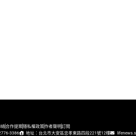
聯絡
合作提案
隱私權政策
作者聲明
訂閱
776-3386
地址：台北市大安區忠孝東路四段221號12樓
lifenews.