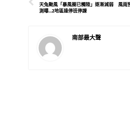
天兔颱風「暴風圈已觸陸」逐漸減弱 風雨
測曝…2地區達停班停課
南部最大聲