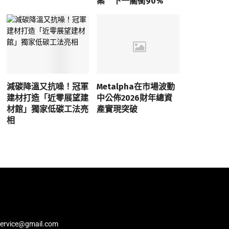
案 下一關衝90%
減碳降溫又抗噪！冠軍
Metalpha在市場波動
建材打造「近零展望建
中公佈2026財年總資
材館」獨家低碳工法亮
產實現突破
相
service@gmail.com