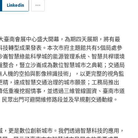
Linkedin
) 日於大臺南會展中心盛大開幕，為期四天展期，將有最
科技轉型成果發表。本次市府主題館共有5個局處參
沙崙智慧綠能科學城的能源管理系統、智慧共桿環境
盤整合，豎立沙崙成為數位智慧城市之典範；交通局
無人機的空拍與影像辨識技術」，以更完整的視角監
更精，達成智慧交通治理的城市願景；工務局推出
降低重複挖掘情事，並透過三維管線圖資、臺南市道
，民眾出門可避開維修路段並及早規劃交通動線。
城，更是數位創新城市。我們透過智慧科技的應用，