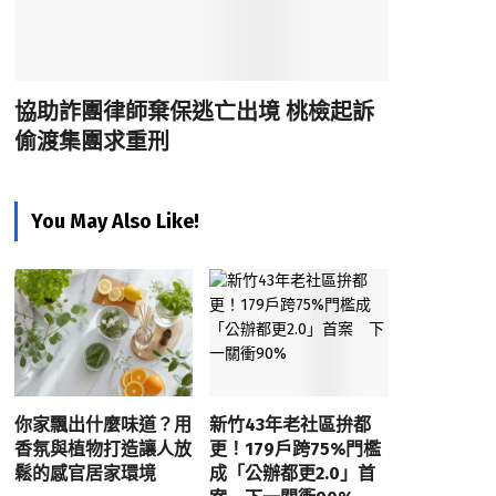
協助詐團律師棄保逃亡出境 桃檢起訴
偷渡集團求重刑
You May Also Like!
你家飄出什麼味道？用
新竹43年老社區拚都
香氛與植物打造讓人放
更！179戶跨75%門檻
鬆的感官居家環境
成「公辦都更2.0」首