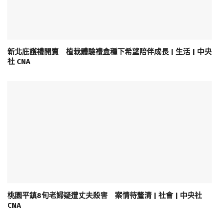
新北庇護禮開賣 植栽體驗禮盒種下希望陪伴成長 | 生活 | 中央
社 CNA
桃園平鎮8旬老婦疑遭丈夫殺害 案情待釐清 | 社會 | 中央社
CNA