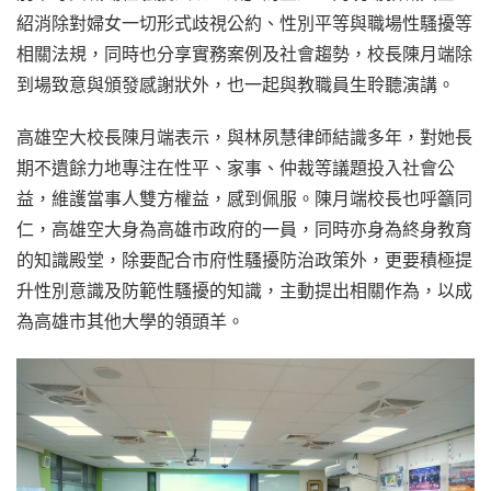
紹消除對婦女一切形式歧視公約、性別平等與職場性騷擾等
相關法規，同時也分享實務案例及社會趨勢，校長陳月端除
到場致意與頒發感謝狀外，也一起與教職員生聆聽演講。
高雄空大校長陳月端表示，與林夙慧律師結識多年，對她長
期不遺餘力地專注在性平、家事、仲裁等議題投入社會公
益，維護當事人雙方權益，感到佩服。陳月端校長也呼籲同
仁，高雄空大身為高雄市政府的一員，同時亦身為終身教育
的知識殿堂，除要配合市府性騷擾防治政策外，更要積極提
升性別意識及防範性騷擾的知識，主動提出相關作為，以成
為高雄市其他大學的領頭羊。