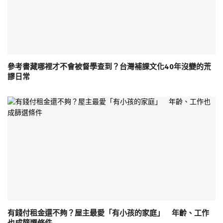
參考書藏哪裡才不會被督學查到？台灣補課文化40年沒變的荒
謬日常
有錢付租金還不夠？屋主最愛「有小孩的家庭」 年齡、工作
也成篩選條件