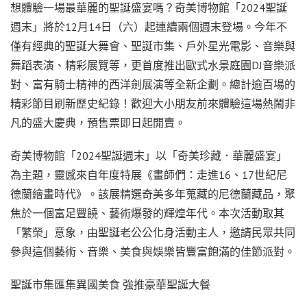
想體驗一場最華麗的聖誕盛宴嗎？奇美博物館「2024聖誕
週末」將於12月14日（六）起連續兩個週末登場。今年不
僅有經典的聖誕大舞會、聖誕市集、戶外星光電影、音樂與
舞蹈表演、精彩展覽等，更首度推出歐式水景庭園DJ音樂派
對、富有騎士精神的西洋劍展演等全新企劃。總計逾百場的
精彩節目刷新歷史紀錄！歡迎大小朋友前來體驗這場熱鬧非
凡的盛大慶典，預售票即日起開賣。
奇美博物館「2024聖誕週末」以「奇美珍藏．華麗盛宴」
為主題，靈感來自年度特展《畫師們：走進16、17世紀尼
德蘭繪畫時代》。該展精選奇美多年蒐藏的尼德蘭藏品，聚
焦於一個富足豐饒、藝術爆發的輝煌年代。本次活動取其
「繁榮」意象，由聖誕老公公化身活動主人，邀請民眾共同
參與這個藝術、音樂、美食與娛樂皆豐富飽滿的佳節派對。
聖誕市集匯集異國美食 強推豪華聖誕大餐