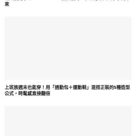
來
上班族週末也能穿！用「通勤包＋運動鞋」混搭正裝的5種造型
公式，時髦感直接翻倍