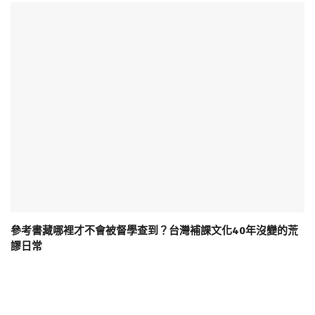
參考書藏哪裡才不會被督學查到？台灣補課文化40年沒變的荒
謬日常