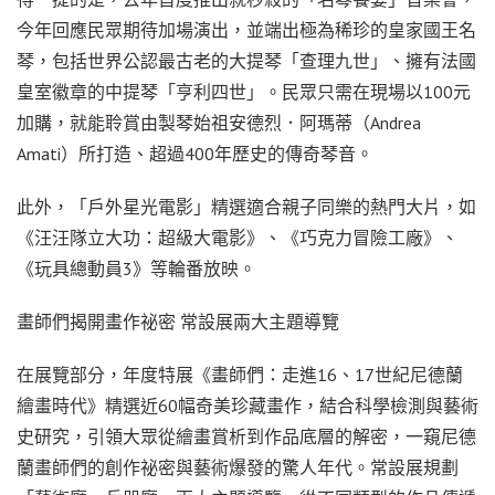
今年回應民眾期待加場演出，並端出極為稀珍的皇家國王名
琴，包括世界公認最古老的大提琴「查理九世」、擁有法國
皇室徽章的中提琴「亨利四世」。民眾只需在現場以100元
加購，就能聆賞由製琴始祖安德烈．阿瑪蒂（Andrea
Amati）所打造、超過400年歷史的傳奇琴音。
此外，「戶外星光電影」精選適合親子同樂的熱門大片，如
《汪汪隊立大功：超級大電影》、《巧克力冒險工廠》、
《玩具總動員3》等輪番放映。
畫師們揭開畫作祕密 常設展兩大主題導覽
在展覽部分，年度特展《畫師們：走進16、17世紀尼德蘭
繪畫時代》精選近60幅奇美珍藏畫作，結合科學檢測與藝術
史研究，引領大眾從繪畫賞析到作品底層的解密，一窺尼德
蘭畫師們的創作祕密與藝術爆發的驚人年代。常設展規劃