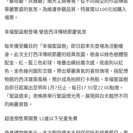
「藝術廳、兵器廳」兩大主題導覽，從不同類型的作品傳遞
華麗繁盛的氣氛。為維護參觀品質，特展需以100元加購入
場票。
幸福聖誕樹登場 營造西洋傳統節慶氣息
每年備受矚目的「幸福聖誕樹」即日起率先登場為活動暖
身。此次主打西洋傳統節慶的經典氛圍，樹身以綠色樹體搭
配金、紅、藍三色彩球，堆疊出繽紛層次感，底座則以紅
色、金色幾何圖形交錯，帶出華麗貴氣的喜悅情境，搭配博
物館的西洋建築風格，預計成為拍照打卡熱點。幸福聖誕樹
自即日起展出至明年1月7日止，每日17:30至22:00點燈。
「聖誕週末」夜晚將舉行聖誕燈光秀，展現與白天截然不同
的絢麗景致。
超值預售票開賣 12歲以下兒童免費
奇美博物館表示，本次聖誕週末不但保留所有經典節目，更