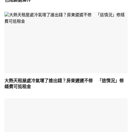
大熱天租屋處冷氣壞了誰出錢？房東遲遲不修 「這情況」修
繕費可抵租金