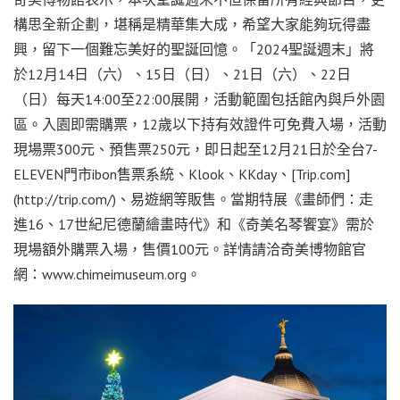
構思全新企劃，堪稱是精華集大成，希望大家能夠玩得盡
興，留下一個難忘美好的聖誕回憶。「2024聖誕週末」將
於12月14日（六）、15日（日）、21日（六）、22日
（日）每天14:00至22:00展開，活動範圍包括館內與戶外園
區。入園即需購票，12歲以下持有效證件可免費入場，活動
現場票300元、預售票250元，即日起至12月21日於全台7-
ELEVEN門市ibon售票系統、Klook、KKday、[Trip.com]
(http://trip.com/)、易遊網等販售。當期特展《畫師們：走
進16、17世紀尼德蘭繪畫時代》和《奇美名琴饗宴》需於
現場額外購票入場，售價100元。詳情請洽奇美博物館官
網：www.chimeimuseum.org。