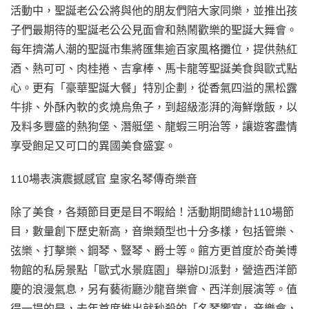
活動中，聖誕老公公將與他的朋友們陪大家同樂，並推出孩
子們最期待的聖誕老公公見面會和熱鬧歡樂的聖誕大舞會。
每年擠滿人潮的聖誕市集將匯集逾百家風格攤位，提供熱紅
酒、熱可可、肉桂捲、吉拿棒、馬卡龍等聖誕美食與歐式點
心。更有「豪華聖誕大餐」特別企劃，從香氣四溢的黑松露
牛排、外酥內軟的炙燒烏魚子，到超級澎湃的海鮮燉飯，以
及料多豐盛的熱狗堡、潛艇堡、龍蝦三明治等，讓遊客盡情
享受飽足又可口的異國美食盛宴。
110場表演震撼感官 皇家名琴傳奇樂音
除了美食，各類節目更是目不暇給！活動期間總計110場節
目，數量創下歷史新高，音樂類型也十分多樣，包括管樂、
弦樂、打擊樂、鋼琴、豎琴、爵士等。館方更首度於奇美博
物館的私房景點「歐式水景庭園」舉辦DJ派對，營造西洋節
慶的浪漫氣息，另有藝術廳沙龍音樂會、西洋劍展演等。值
得一提的是，去年首度推出就秒殺的「名琴饗宴」音樂會，