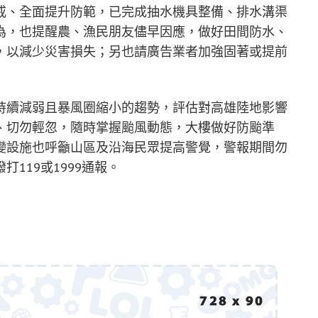
戒、全面提升防範，已完成抽水機具整備、排水溝渠
為，也提醒農、漁民朋友儘早因應，做好田間防水、
，以減少災害損失；另也請廣告業者加強固著或提前
持續減弱且暴風圈縮小的趨勢，評估對高雄陸地影響
、切勿輕忽，隨時掌握颱風動態，大樓做好防颱準
變設施也呼籲山區及沿海民眾提高警覺，警報期間勿
119或1999通報。