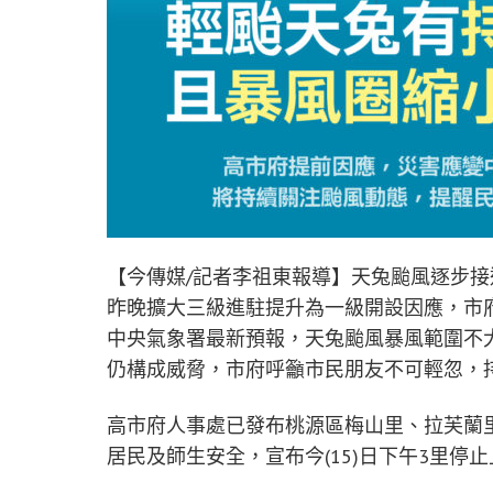
【今傳媒/記者李祖東報導】天兔颱風逐步接近
昨晚擴大三級進駐提升為一級開設因應，市
中央氣象署最新預報，天兔颱風暴風範圍不
仍構成威脅，市府呼籲市民朋友不可輕忽，
高市府人事處已發布桃源區梅山里、拉芙蘭
居民及師生安全，宣布今(15)日下午3里停