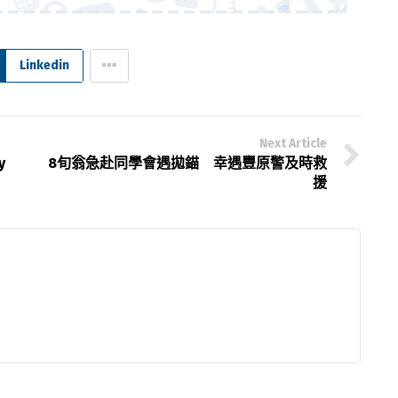
Linkedin
Next Article
y
8旬翁急赴同學會遇拋錨 幸遇豐原警及時救
援