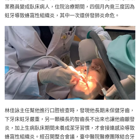
業務員變成臥床病人，住院治療期間，四個月內竟三度因為
蛀牙導致蜂窩性組織炎，其中一次還併發肺炎命危。
林佳詠主任幫他進行口腔檢查時，發現他長期未保健牙齒，
下牙床蛀牙嚴重，另一顆橫長的智齒長不出來也讓他齒齦發
炎，加上生病臥床期間未養成潔牙習慣，才會接連感染導致
蜂窩性組織炎。經召開整合會議，臺中醫院醫療團隊結合牙