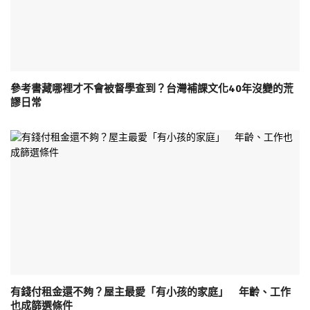
參考書藏哪裡才不會被督學查到？台灣補課文化40年沒變的荒
謬日常
有錢付租金還不夠？屋主最愛「有小孩的家庭」 年齡、工作
也成篩選條件