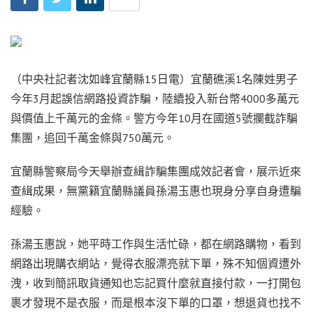
（中央社記者沈如峰宜蘭縣15日電）宜蘭礁溪1名陳姓男子
今年3月起誤信網路投資詐騙，陸續投入新台幣4000多萬元
與價值上千萬元的金條。警方今年10月在國道5號攔截詐騙
集團，追回千萬金條與750萬元。
宜蘭縣警察局今天舉辦查緝詐騙集團成效記者會，展示近來
查緝成果，無黨籍宜蘭縣議員孫湯玉惠也現身分享自身遭騙
經驗。
孫湯玉惠說，她平時工作與生活忙碌，都在網路購物，看到
網路出現購衣網站，覺得衣服漂亮就下單，殊不知個資遭外
洩，收到簡訊取貨通知也忘記買什麼就直接付款，一打開包
裹才發現不是衣服，而是根本沒下單的口罩，想退貨也找不