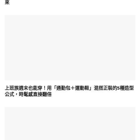
來
上班族週末也能穿！用「通勤包＋運動鞋」混搭正裝的5種造型
公式，時髦感直接翻倍