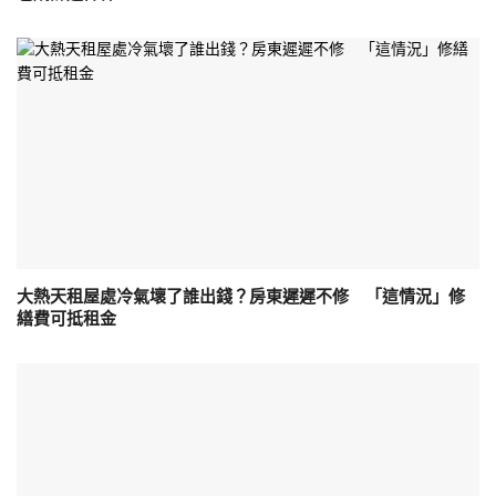
大熱天租屋處冷氣壞了誰出錢？房東遲遲不修 「這情況」修
繕費可抵租金