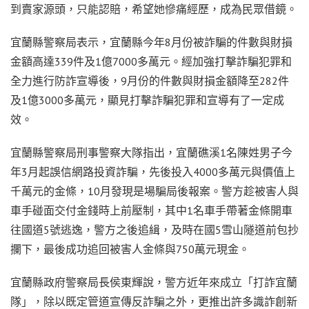
到賣家源頭，只能認賠，希望她慘痛經歷，成為民眾借鏡。
宜蘭縣警察局表示，宜蘭縣今年8月份被詐騙的件數與財損
金額高達339件及1億7000多萬元。經加強打擊詐騙犯罪和
全力進行防詐宣導後，9月份的件數與財損金額降至282件
及1億3000多萬元，顯見打擊詐騙犯罪和宣導有了一定成
效。
宜蘭縣警察局刑事警察大隊指出，宜蘭礁溪1名陳姓男子今
年3月起誤信網路投資詐騙，先後投入4000多萬元與價值上
千萬元的金條，10月發現是場騙局後報案。警方趁被害人與
車手碰面交付金錢時上前壓制，其中1名車手帶著金條開車
往國道5號逃逸，警方之後追緝，及時在國5雪山隧道前包抄
攔下，最後成功追回被害人金條與750萬元現金。
宜蘭縣政府警察局長侯東輝說，警方近年來成立「打詐宜蘭
隊」，除以既定管道宣傳反詐騙之外，更推出許多識詐創新