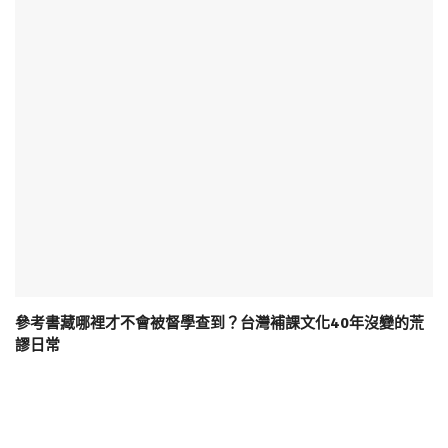
參考書藏哪裡才不會被督學查到？台灣補課文化40年沒變的荒
謬日常