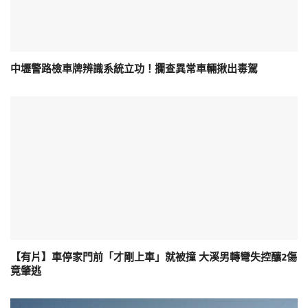
中壢警路檢車牌辨識系統立功！攔查異常車輛揪出毒駕
【有片】車停家門前「才剛上車」就被撞 大溪男轉彎失控釀2傷
竟肇逃