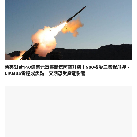
傳美對台140億美元軍售聚焦防空升級！500枚愛三增程飛彈、
LTAMDS雷達成焦點 交期恐受產能影響