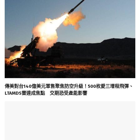
傳美對台140億美元軍售聚焦防空升級！500枚愛三增程飛彈、
LTAMDS雷達成焦點 交期恐受產能影響