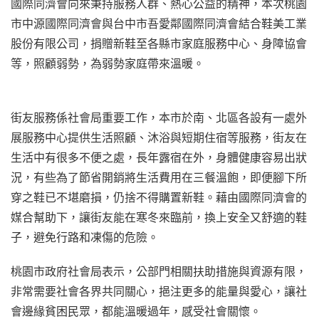
國際同濟會向來秉持服務人群、熱心公益的精神，本次桃園
市中源國際同濟會與台中市吾愛鄰國際同濟會結合鞋美工業
股份有限公司，捐贈新鞋至各縣市家庭服務中心、身障協會
等，照顧弱勢，為弱勢家庭帶來溫暖。
街友服務係社會局重要工作，本市於南、北區各設有一處外
展服務中心提供生活照顧、沐浴與短期住宿等服務，街友在
生活中有很多不便之處，長年露宿在外，身體健康容易出狀
況，有些為了節省開銷將生活費用在三餐溫飽，即便腳下所
穿之鞋已不堪磨損，仍捨不得購置新鞋。藉由國際同濟會的
媒合幫助下，讓街友能在寒冬來臨前，換上安全又舒適的鞋
子，避免行路和凍傷的危險。
桃園市政府社會局表示，公部門相關扶助措施與資源有限，
非常需要社會各界共同關心，挹注更多的能量與愛心，讓社
會邊緣貧困民眾，都能溫暖過年，感受社會關懷。