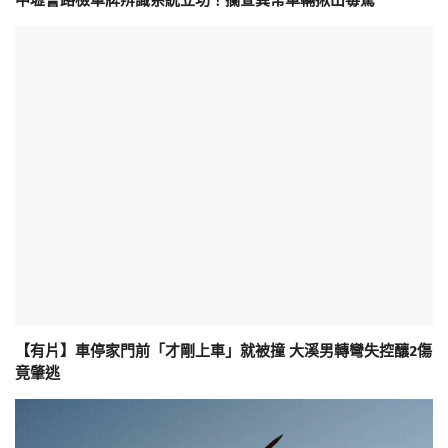
中壢警路檢車牌辨識系統立功！攔查異常車輛揪出毒駕
【有片】車停家門前「才剛上車」就被撞 大溪男轉彎失控釀2傷
竟肇逃