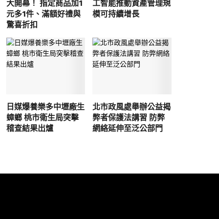
大開幕！ 指定商品加1
工智能推動資產管理規
元多1件、滿額好禮與
模可持續增長
驚喜折扣
日媒爆養樂多中壢廠生
北市政風處舉辦公益揭
蟑螂 桃市衛生局突擊
弊者保護法講習 防弊
稽查結果出爐
網絡延伸至泛公部門