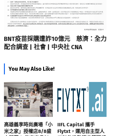
BNT疫苗採購遭詐10億元 慈濟：全力
配合調查 | 社會 | 中央社 CNA
You May Also Like!
高雄義享時尚廣場「小
IIFL Capital 攜手
米之家」授權店8/8盛
Flytxt，運用自主型人