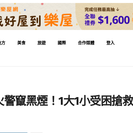
地方
美食
旅遊
國際
合作媒體
登入
警竄黑煙！1大1小受困搶