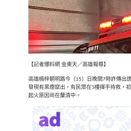
【記者爆料網 金東天／高雄報導】
高雄楠梓朝明路今（15）日晚間7時許傳出
發現有黑煙竄出，有民眾在3樓揮手待救，初
起火原因尚在釐清中。