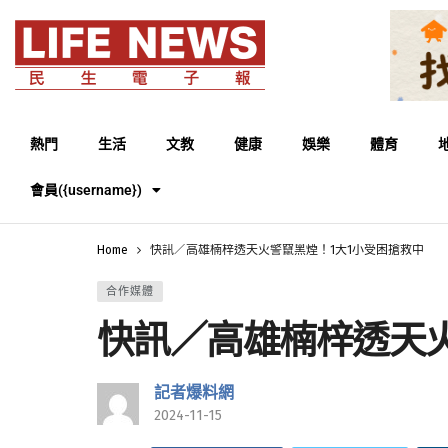
熱門
生活
文教
健康
娛樂
體育
會員({username})
Home
快訊／高雄楠梓透天火警竄黑煙！1大1小受困搶救中
合作媒體
快訊／高雄楠梓透天火
記者爆料網
2024-11-15