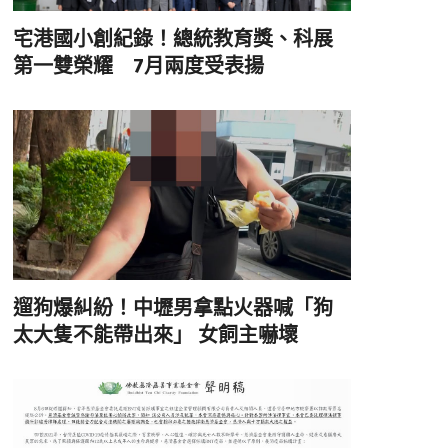
宅港國小創紀錄！總統教育獎、科展
第一雙榮耀 7月兩度受表揚
遛狗爆糾紛！中壢男拿點火器喊「狗
太大隻不能帶出來」 女飼主嚇壞