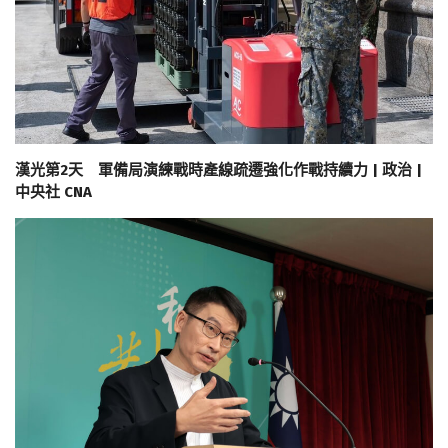
漢光第2天 軍備局演練戰時產線疏遷強化作戰持續力 | 政治 |
中央社 CNA