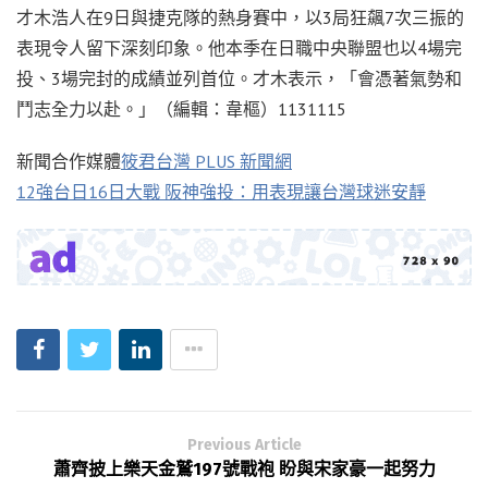
才木浩人在9日與捷克隊的熱身賽中，以3局狂飆7次三振的
表現令人留下深刻印象。他本季在日職中央聯盟也以4場完
投、3場完封的成績並列首位。才木表示，「會憑著氣勢和
鬥志全力以赴。」（編輯：韋樞）1131115
新聞合作媒體
筱君台灣 PLUS 新聞網
12強台日16日大戰 阪神強投：用表現讓台灣球迷安靜
Previous Article
蕭齊披上樂天金鷲197號戰袍 盼與宋家豪一起努力