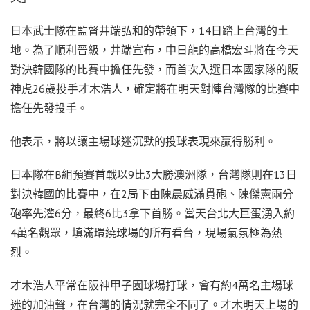
日本武士隊在監督井端弘和的帶領下，14日踏上台灣的土
地。為了順利晉級，井端宣布，中日龍的高橋宏斗將在今天
對決韓國隊的比賽中擔任先發，而首次入選日本國家隊的阪
神虎26歲投手才木浩人，確定將在明天對陣台灣隊的比賽中
擔任先發投手。
他表示，將以讓主場球迷沉默的投球表現來贏得勝利。
日本隊在B組預賽首戰以9比3大勝澳洲隊，台灣隊則在13日
對決韓國的比賽中，在2局下由陳晨威滿貫砲、陳傑憲兩分
砲率先灌6分，最終6比3拿下首勝。當天台北大巨蛋湧入約
4萬名觀眾，填滿環繞球場的所有看台，現場氣氛極為熱
烈。
才木浩人平常在阪神甲子園球場打球，會有約4萬名主場球
迷的加油聲，在台灣的情況就完全不同了。才木明天上場的