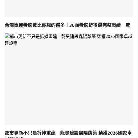
台灣奧運獎牌數比你想的還多！36面獎牌背後最完整戰績一覽
都市更新不只是拆掉重建 龍昊建設鑫陽馥築 榮獲2026國家卓