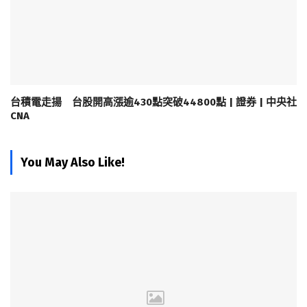
台積電走揚 台股開高漲逾430點突破44800點 | 證券 | 中央社
CNA
You May Also Like!