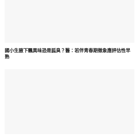
國小生腋下飄異味恐是狐臭？醫：若伴青春期徵象應評估性早
熟