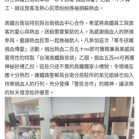
工、過往旅客及熱心民眾紛紛挽袖捐輸熱血。
高鐵台南站特別與台南捐血中心合作，希望將高鐵員工與旅
客的愛心與熱血，送給需要幫助的人。為感謝捐血人的熱情
參與，邀請熱血民眾一起挽袖助人，凡參加這次「寒冬送暖
捐血傳愛」活動，捐出熱血二百五十ml即可獲贈兼具美感與
實用性的特製「台灣高鐵肩背袋」乙個，捐血五百ml可再獲
神秘好禮乙份，這些只送不賣的高鐵獨家小禮物，令現場反
應十分熱烈，連鐵路警察局台南分局駐所的弟兄姐妹也加入
快樂捐血人的行列，充分發揮「警民合作」的精神，讓涼爽
的秋天增添些許暖意。