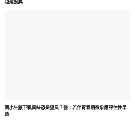
越建設獎
國小生腋下飄異味恐是狐臭？醫：若伴青春期徵象應評估性早
熟