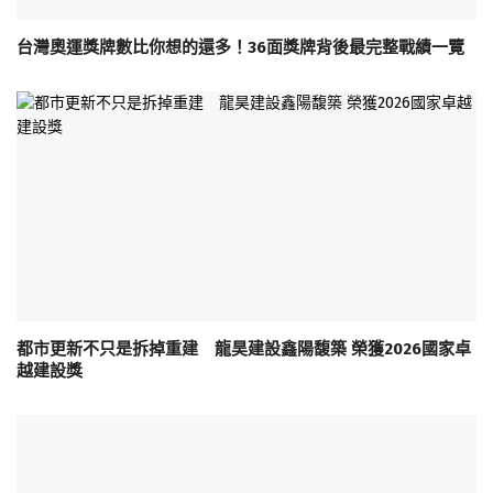
台灣奧運獎牌數比你想的還多！36面獎牌背後最完整戰績一覽
都市更新不只是拆掉重建 龍昊建設鑫陽馥築 榮獲2026國家卓
越建設獎