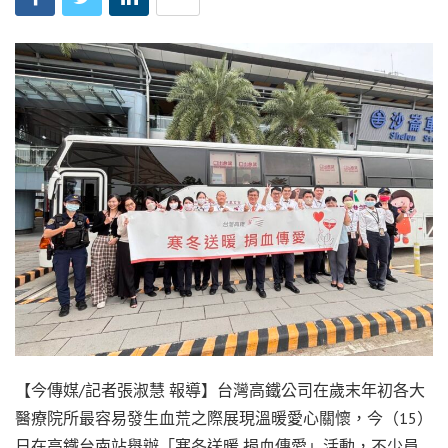
【今傳媒/記者張淑慧 報導】台灣高鐵公司在歲末年初各大
醫療院所最容易發生血荒之際展現溫暖愛心關懷，今（15）
日在高鐵台南站舉辦「寒冬送暖 捐血傳愛」活動，不少員