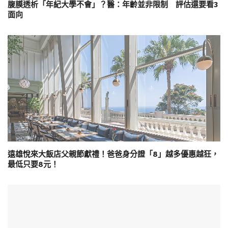
腹膜透析「年紀大學不會」？醫：年齡並非限制 評估還要看3
面向
遠雄悅來大飯店父親節獻禮！爸爸身分證「8」越多優惠越狂，
最低只要8元！