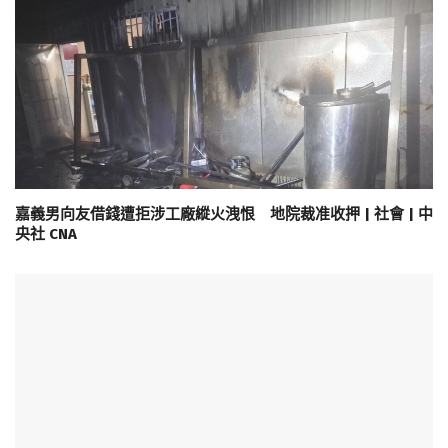
嘉義男向友借錢遭拒涉工廠縱火洩恨 地院裁准收押 | 社會 | 中
央社 CNA