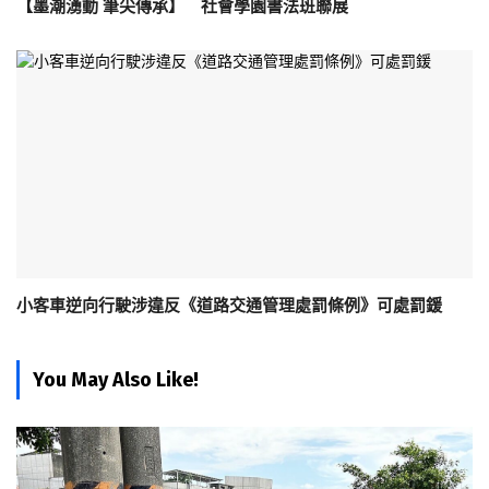
【墨潮湧動 筆尖傳承】 社會學園書法班聯展
小客車逆向行駛涉違反《道路交通管理處罰條例》可處罰鍰
You May Also Like!