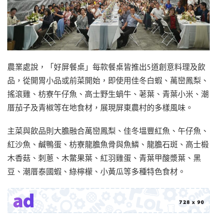
農業處說，「好屏餐桌」每款餐桌皆推出5道創意料理及飲
品，從開胃小品或前菜開始，即使用佳冬白蝦、萬巒鳳梨、
搖滾雞、枋寮午仔魚、高士野生蝸牛、荖葉、青葉小米、潮
厝茄子及青椒等在地食材，展現屏東農村的多樣風味。
主菜與飲品則大膽融合萬巒鳳梨、佳冬塭豐紅魚、午仔魚、
紅沙魚、鹹鴨蛋、枋寮龍膽魚骨與魚鱗、龍膽石斑、高士椴
木香菇、刺蔥、木鱉果葉、紅羽雞蛋、青葉甲酸漿葉、黑
豆、潮厝泰國蝦、綠檸檬、小黃瓜等多種特色食材。