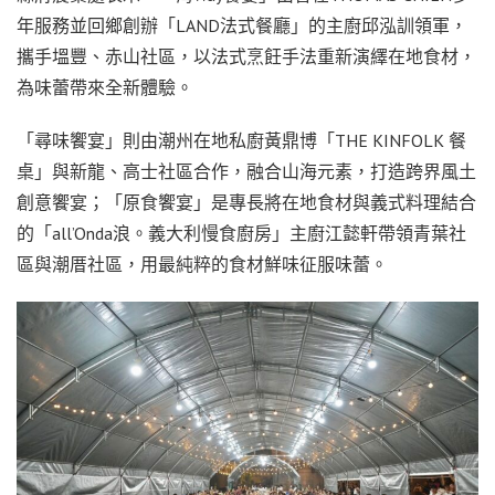
年服務並回鄉創辦「LAND法式餐廳」的主廚邱泓訓領軍，
攜手塭豐、赤山社區，以法式烹飪手法重新演繹在地食材，
為味蕾帶來全新體驗。
「尋味饗宴」則由潮州在地私廚黃鼎博「THE KINFOLK 餐
桌」與新龍、高士社區合作，融合山海元素，打造跨界風土
創意饗宴；「原食饗宴」是專長將在地食材與義式料理結合
的「all’Onda浪。義大利慢食廚房」主廚江懿軒帶領青葉社
區與潮厝社區，用最純粹的食材鮮味征服味蕾。