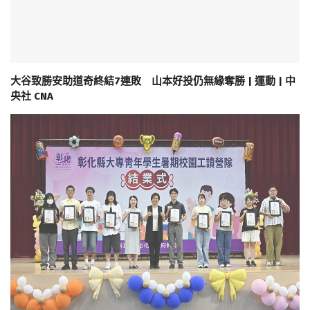
大谷致勝安助道奇終結7連敗 山本好投仍無緣奪勝 | 運動 | 中
央社 CNA