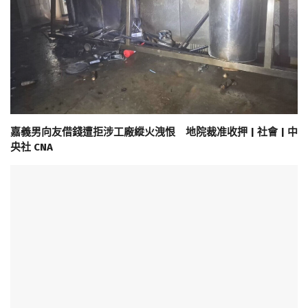
嘉義男向友借錢遭拒涉工廠縱火洩恨 地院裁准收押 | 社會 | 中
央社 CNA