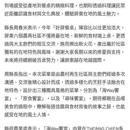
到場感受從產地到餐桌的精緻料理，也期盼透過料理讓民眾
近距離認識食材與文化典故，體驗屏東在地的風土魅力。
縣長周春米表示，今年「好屏餐桌」陣容比以往更加浩大，
屏東六個農再社區不僅將最在地、新鮮的食材端上桌，更透
過與大主廚們的相互交流，進而擦出新火花，產出屬於社區
獨有的在地特色與風味，謝謝大家長期以來的疼愛與支持，
未來將持續朝破百桌努力，讓屏東越在地越國際。
周縣長指出，本次菜單是由農村再生社區與主廚們經過多次
溝通、交流後精心設計而成，透過多樣化的烹飪手法融合在
地特色，設計出三種獨具風格的菜單，分別為「海Way饗
宴」、「原食饗宴」，以及「尋味饗宴」，期待鄉親在品嚐
美食的過程中，瞭解每道佳餚與食材背後的故事之餘，也能
感受在地的風土人情。
縣府農業處表示，「海Way饗宴」由曾在THOMAS CHIEN多