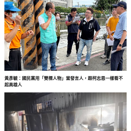
黃彥毓：國民黨用「雙標人物」當發言人，跟柯志恩一樣看不
起高雄人