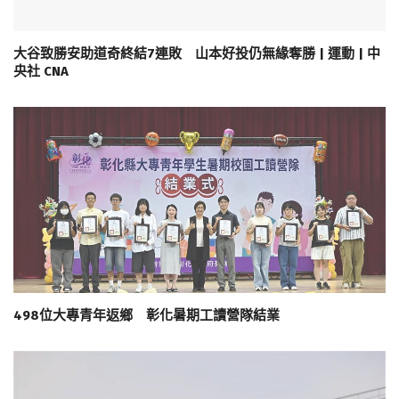
大谷致勝安助道奇終結7連敗 山本好投仍無緣奪勝 | 運動 | 中
央社 CNA
498位大專青年返鄉 彰化暑期工讀營隊結業