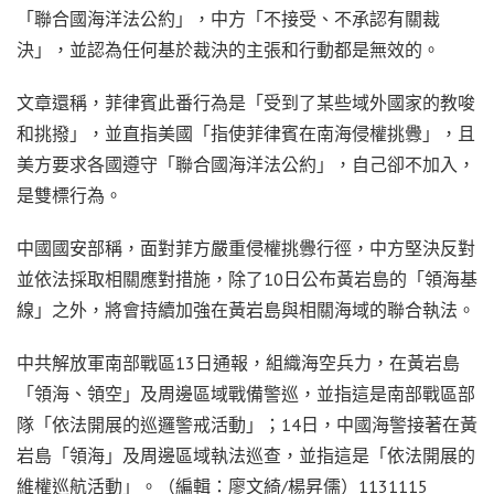
「聯合國海洋法公約」，中方「不接受、不承認有關裁
決」，並認為任何基於裁決的主張和行動都是無效的。
文章還稱，菲律賓此番行為是「受到了某些域外國家的教唆
和挑撥」，並直指美國「指使菲律賓在南海侵權挑釁」，且
美方要求各國遵守「聯合國海洋法公約」，自己卻不加入，
是雙標行為。
中國國安部稱，面對菲方嚴重侵權挑釁行徑，中方堅決反對
並依法採取相關應對措施，除了10日公布黃岩島的「領海基
線」之外，將會持續加強在黃岩島與相關海域的聯合執法。
中共解放軍南部戰區13日通報，組織海空兵力，在黃岩島
「領海、領空」及周邊區域戰備警巡，並指這是南部戰區部
隊「依法開展的巡邏警戒活動」；14日，中國海警接著在黃
岩島「領海」及周邊區域執法巡查，並指這是「依法開展的
維權巡航活動」。（編輯：廖文綺/楊昇儒）1131115