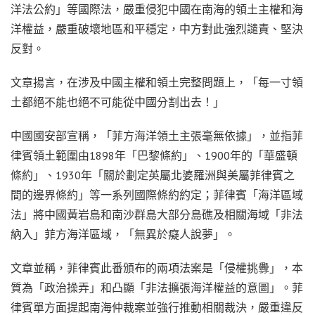
洋法公約」等國際法，嚴重侵犯中國在南海的領土主權和海
洋權益，嚴重破壞地區和平穩定，中方對此強烈譴責、堅決
反對。
文章揚言，在涉及中國主權和領土完整問題上，「每一寸領
土都絕不能也絕不可能從中國分割出去！」
中國國安部宣稱，「菲方海洋領土主張毫無依據」，並指菲
律賓領土範圍由1898年「巴黎條約」、1900年的「華盛頓
條約」、1930年「關於劃定英屬北婆羅洲與美屬菲律賓之
間的邊界條約」等一系列國際條約約定；菲律賓「海洋區域
法」將中國黃岩島和南沙群島大部分島礁及相關海域「非法
納入」菲方海洋區域，「無異於癡人說夢」。
文章並稱，菲律賓此番頒布的兩項法案是「侵權挑釁」，本
質為「政治操弄」和凸顯「非法擴張海洋權益的意圖」。菲
律賓單方面提起南海仲裁案並強行推動相關裁決，嚴重違反