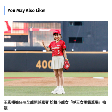
You May Also Like!
王彩樺擔任味全龍開球嘉賓 尬舞小龍女「逆天女團鉛筆腿」搶
鏡