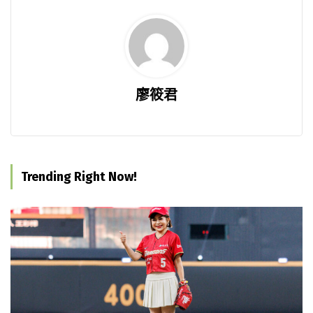
廖筱君
Trending Right Now!