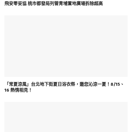
飛安零妥協 桃市都發局列管青埔置地廣場拆除超高
「常夏涼風」台北地下街夏日浴衣祭，邀您沁涼一夏！8/15、
16 熱情相見！