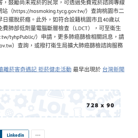
害，鼓勵尚未戒菸的民眾，可透過免費戒菸諮詢專線
tps://nosmoking.tycg.gov.tw/）查詢桃園市二
早日擺脫菸癮。此外，如符合設籍桃園市且40歲以
費肺部低劑量電腦斷層檢查（LDCT），可至衛生
.gov.tw/tyhpPublic/）申請，更多肺癌篩檢相關訊息，請
ycg.gov.tw）查詢，或撥打衛生局擴大肺癌篩檢諮詢服務
遠離菸害奇遇記 拒菸健走活動
最早出現於
台灣新聞
Linkedin