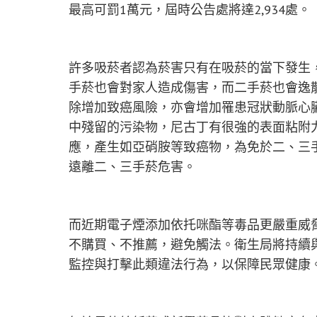
最高可罰1萬元，屆時公告處將達2,934處。
許多吸菸者認為菸害只有在吸菸的當下發生
手菸也會對家人造成傷害，而二手菸也會逸
除增加致癌風險，亦會增加罹患冠狀動脈心
中殘留的污染物，尼古丁有很強的表面粘附
應，產生如亞硝胺等致癌物，為免於二、三
遠離二、三手菸危害。
而近期電子煙添加依托咪酯等毒品更嚴重威
不購買、不推薦，避免觸法。衛生局將持續
監控與打擊此類違法行為，以保障民眾健康