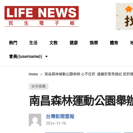
熱門
生活
文教
健康
娛樂
體育
會員({username})
Home
南昌森林運動公園舉辦 心不在菸 遠離菸害奇遇記 拒菸
合作媒體
南昌森林運動公園舉辦
台灣新聞雲報
2024-11-16