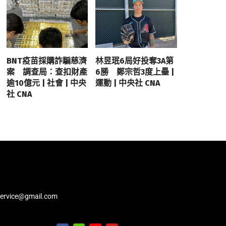
BNT疫苗採購詐騙慈濟
林昱珉6局好投奪3A第
案 調查局：查扣財產
6勝 鄭宗哲3度上壘 |
逾10億元 | 社會 | 中央
運動 | 中央社 CNA
社 CNA
service@gmail.com