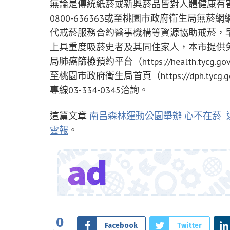
無論是傳統紙菸或新興菸品皆對人體健康有
0800-636363或至桃園市政府衛生局無菸網網站（ht
代戒菸服務合約醫事機構等資源協助戒菸，
上具重度吸菸史者及其同住家人，本市提供免
局肺癌篩檢預約平台（https://health.tycg
至桃園市政府衛生局首頁（https://dph.t
專線03-334-0345洽詢。
這篇文章
南昌森林運動公園舉辦 心不在菸 
雲報
。
0
Facebook
Twitter