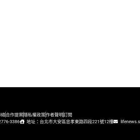
聯絡
合作提案
隱私權政策
作者聲明
訂閱
776-3386
地址：台北市大安區忠孝東路四段221號12樓
lifenews.