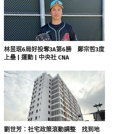
林昱珉6局好投奪3A第6勝 鄭宗哲3度
上壘 | 運動 | 中央社 CNA
劉世芳：社宅政策滾動調整 找到地