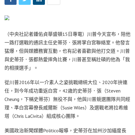
（中央社記者鍾佑貞華盛頓15日專電）川普今天宣布，陪他
一路打選戰的通訊主任史蒂芬．張將掌白宮聯絡室。他發言
猛爆，但與媒體務實互動，也有記者喜歡與他打交道。川普
與史蒂芬．張都熱愛摔角比賽，川普甚至稱壯碩的他為「我
的相撲選手」。
從川普2016年以一介素人之姿挑戰總統大位、2020年拚連
任，到今年成功重返白宮，42歲的史蒂芬．張（Steven
Cheung，下稱史蒂芬）無役不與，他與川普競選團隊共同經
理、準白宮幕僚長威爾斯（Susie Wiles）及選戰老將拉希維
塔（Chris LaCivita）組成核心團隊。
美國政治新聞媒體Politico報導，史蒂芬在加州沙加緬度長