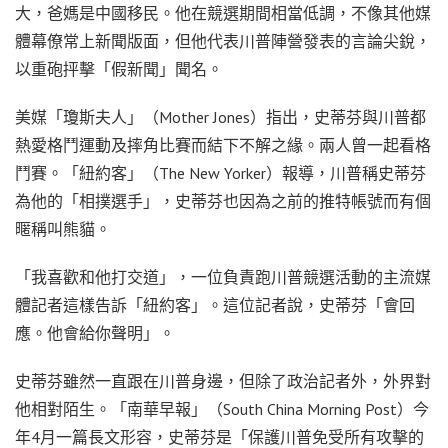
大，爸媽是中國移民。他在競選期間相當低調，不像其他媒
體幕僚常上新聞版面，但他代表川普陣營發表的言論尖銳，
以重砲抨擊「假新聞」聞名。
美媒「瓊斯夫人」（Mother Jones）指出，史蒂芬與川普都
熱愛格鬥運動及摔角比賽而結下不解之緣。兩人曾一起看格
鬥賽。「紐約客」（The New Yorker）報導，川普稱史蒂芬
為他的「相撲選手」，史蒂芬也因為之前的推特帳號而有個
暱稱叫熊貓。
「我喜歡和他打交道」，一位負責跑川普競選活動的主流媒
體記者這樣告訴「紐約客」。這位記者說，史蒂芬「會回
應。他會給你聲明」。
史蒂芬雖然一直跟在川普身邊，但除了政治記者外，外界對
他相對陌生。「南華早報」（South China Morning Post）今
年4月一篇長文形容，史蒂芬是「保護川普免受所有攻擊的