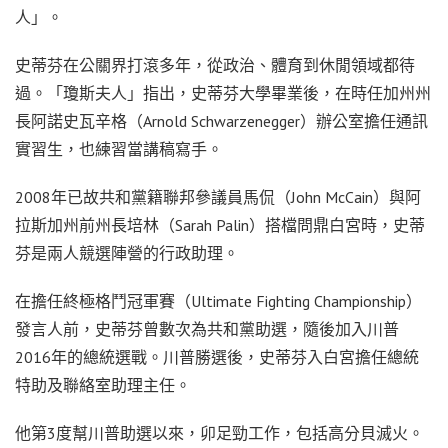
人」。
史蒂芬在公關界打滾多年，從政治、體育到休閒領域都待
過。「瓊斯夫人」指出，史蒂芬大學畢業後，在時任加州州
長阿諾史瓦辛格（Arnold Schwarzenegger）辦公室擔任通訊
實習生，也練習當講稿寫手。
2008年已故共和黨籍聯邦參議員馬侃（John McCain）與阿
拉斯加州前州長培林（Sarah Palin）搭檔問鼎白宮時，史蒂
芬是兩人競選陣營的行政助理。
在擔任終極格鬥冠軍賽（Ultimate Fighting Championship）
發言人前，史蒂芬曾數次為共和黨助選，隨後加入川普
2016年的總統選戰。川普勝選後，史蒂芬入白宮擔任總統
特助及聯絡室助理主任。
他第3度幫川普助選以來，卯足勁工作，包括高分貝滅火。