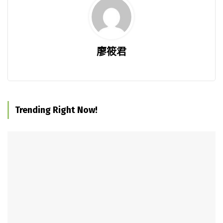
廖筱君
Trending Right Now!