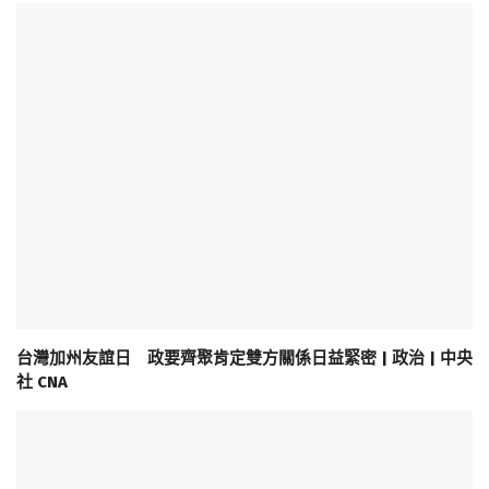
台灣加州友誼日 政要齊聚肯定雙方關係日益緊密 | 政治 | 中央
社 CNA