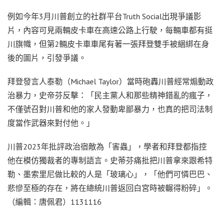
例如今年3月川普創立的社群平台Truth Social出現爭議影
片，內容可見兩輛皮卡車在高速公路上行駛，每輛車都有挺
川旗幟，但第2輛皮卡車車尾有著一張拜登雙手被綑綁在身
後的圖片，引發爭議。
拜登發言人泰勒（Michael Taylor）當時砲轟川普經常煽動政
治暴力，史帝芬反擊：「民主黨人和那些精神錯亂的瘋子，
不僅號召對川普和他的家人發動卑鄙暴力，也真的把司法制
度當作武器來對付他。」
川普2023年批評政治宿敵為「害蟲」，學者和拜登都指控
他在模仿獨裁者的專制語言。史蒂芬痛批把川普拿來跟希特
勒、墨索里尼做比較的人是「玻璃心」，「他們可憐巴巴、
悲慘至極的存在，將在總統川普返回白宮時被輾得粉碎」。
（編輯：唐佩君）1131116