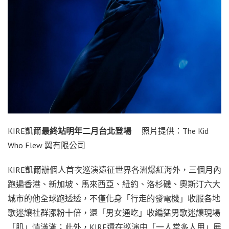
KIRE凱爾
最終站明年二月台北登場
照片提供：The Kid
Who Flew 翼有限公司
KIRE凱爾辦個人首次巡演遠征世界各洲爆紅海外，三個月內
跑遍香港、新加坡、馬來西亞、紐約、洛杉磯、奧斯汀六大
城市的他全球跑透透，不僅化身「行走的發電機」收服各地
歌迷讓社群漲粉十倍，還「男女通吃」收編猛男歌迷讓現場
「肌」情滿滿；此外，KIRE還在巡演中「一人當多人用」展