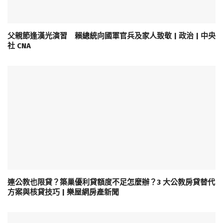
父親節逢漢光演習 賴總統向國軍官兵及家人致敬 | 政治 | 中央
社 CNA
連公教也限貸？築巢優利貸額度不足怎麼辦？3 大公教房貸替代
方案與核貸技巧 | 樂屋網房產新聞