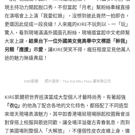
現主持功力開起脫口秀，不但當起「月老」幫粉絲牽線直接
在演唱會上上演「我愛紅娘」，沒想到彼此竟然一拍即合，
更還因此促成一段良緣！人來瘋的KIRE不玩則以、一「玩」
驚人，看到現場滿滿外國面孔粉絲，現場還當起中文老師幫
大家上課，
結果台下一位外國美女竟高舉中文標語「幹我」
另類「應援」示愛
，讓KIRE哭笑不得，瘋狂程度足見他萬人
迷的魅力無遠弗屆！
KIRE凱爾 照片提供：The Kid Who Flew 翼有限公司
KIRE凱爾把世界巡演當成大型個人才藝時尚秀，有著超強
「衣Q」
的他為了配合各地的文化特色，都搭配了不同造型
來增天現場表演魅力，其中如香港場就現場辦起校園舞會派
對穿搭上校服與歌迷同歡，讓全場洋溢復古青春氣息，而到
了美國場則整個人「大解放」，不僅個性皮衣皮褲上身，連