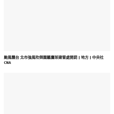
颱風襲台 北市強風吹倒圍籬鷹架建管處開罰 | 地方 | 中央社
CNA