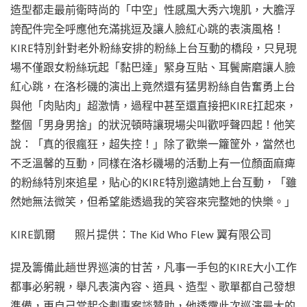
造型都走最前衛時尚的「中空」性感風大秀六塊肌，大膽浮
誇配件完全呼應他充滿挑逗及讓人臉紅心跳的表演風格！
KIRE特別針對老外粉絲安排的粉絲上台互動的橋段，只見現
場不僅跟女粉絲玩起「黏巴達」緊身互貼、耳鬢廝磨讓人臉
紅心跳，在洛杉磯的演出上竟然還有猛男粉絲自告奮勇上台
與他「肉貼肉」超激情，過程中甚至還直接把KIRE扛起來，
整個「男身男捨」的狀況頓時讓現場尖叫歡呼聲四起！他笑
說：「真的很瘋狂，超失控！」除了歡樂一籮筐外，當然也
不乏溫馨的互動，同樣在洛杉磯場的活動上有一位顏面麻痺
的粉絲特別來追星，貼心的KIRE特別邀請她上台互動，「雖
然她無法微笑，但希望能透過我的笑容來完整她的快樂。」
KIRE凱爾 照片提供：The Kid Who Flew 翼有限公司
提及籌備此趟世界巡演的甘苦，凡事一手包的KIRE大小工作
都事必躬親，舉凡表演內容、道具、造型、歌單都自己發想
準備，更自己當起企劃專案談贊助，他透露此次巡演最大的