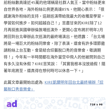
前粉絲數高達近45萬的他堪稱是社群人氣王，當中粉絲更來
自世界各地，海外粉絲比例更高達85%，他開心表示：「很
感謝海外粉絲的支持，這趟巡演帶給我最大的收穫是學習，
學習如何進步，如何超越自己！」苦盡甘來的KIRE除了12
月再挺進英國舉辦倫敦場巡演外，更開心宣布將於明年2月
將回到台北舉辦此次巡演的最終場演出，他透露：「台北場
將是一場巨大的粉絲同樂會，除了表演，還會有許多環節邀
請粉絲上台互動，會是結合綜藝脫口秀的音樂會，敬請期
待！」今年有一半時間都在海外當空中飛人的他被問到自己
有多久沒有休假？KIRE苦笑說：「其實我根本沒放過假！隨
著年底將至，還真得在想何時可以休息一下。」
此篇文章最開始出處為:
KIRE凱爾明年回台北最終場辦「綜
藝脫口秀音樂會」