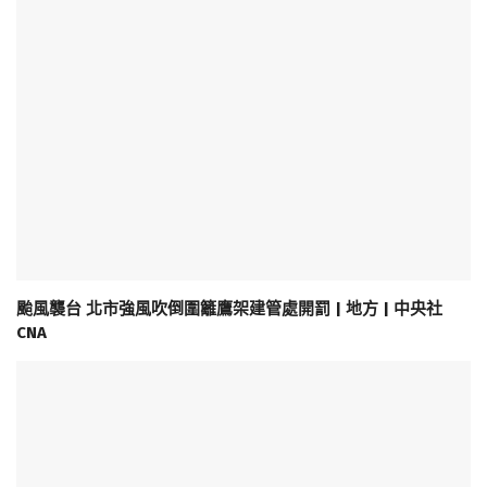
颱風襲台 北市強風吹倒圍籬鷹架建管處開罰 | 地方 | 中央社
CNA