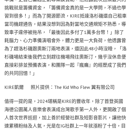
挑戰就是籌備資金，「籌備資金真的是一大學問，不過也學
習到很多！」而為了開源節流，KIRE抵達洛杉磯還自己租車
當司機趕通告，結果沒想到因為對當地交通規矩不熟悉，導
致車子違停被拖吊，「最後因此多付了1萬多台幣！」除了
耗腦力、心力準備演唱會外，體力更是一大負荷，他透露曾
為了趕洛杉磯跟奧斯汀兩地表演，還因此48小時沒睡，「洛
杉磯場結束後我們立刻趕往機場飛往奧斯汀，幾乎沒休息便
直接彩排並預備表演，和團隊一起『瘋癱』的經歷成了我們
的共同回憶！」
KIRE凱爾 照片提供：The Kid Who Flew 翼有限公司
值得一提的是，2024堪稱是KIRE的豐收年，除了首登英國
海德公園萬人音樂會表演成台灣歌手第一人外，更開啟了個
人首次世界巡迴，加上善於經營社群及短影音影片，讓他快
速累積粉絲及人氣，光是在IG社群上一年就漲粉了十倍，目