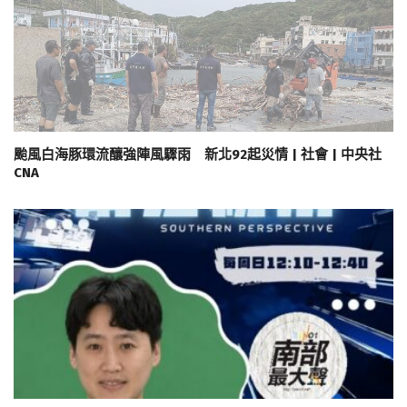
颱風白海豚環流釀強陣風驟雨 新北92起災情 | 社會 | 中央社
CNA