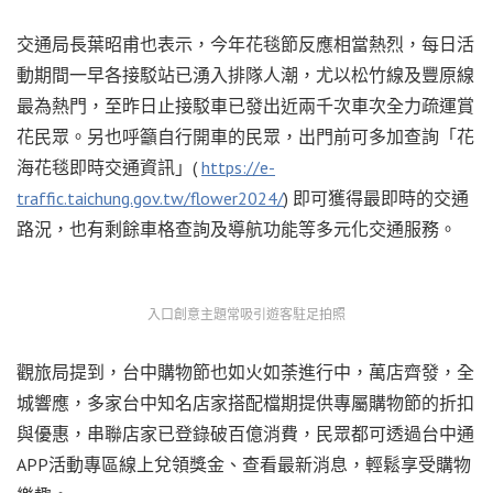
交通局長葉昭甫也表示，今年花毯節反應相當熱烈，每日活
動期間一早各接駁站已湧入排隊人潮，尤以松竹線及豐原線
最為熱門，至昨日止接駁車已發出近兩千次車次全力疏運賞
花民眾。另也呼籲自行開車的民眾，出門前可多加查詢「花
海花毯即時交通資訊」(
https://e-
traffic.taichung.gov.tw/flower2024/
) 即可獲得最即時的交通
路況，也有剩餘車格查詢及導航功能等多元化交通服務。
入口創意主題常吸引遊客駐足拍照
觀旅局提到，台中購物節也如火如荼進行中，萬店齊發，全
城響應，多家台中知名店家搭配檔期提供專屬購物節的折扣
與優惠，串聯店家已登錄破百億消費，民眾都可透過台中通
APP活動專區線上兌領獎金、查看最新消息，輕鬆享受購物