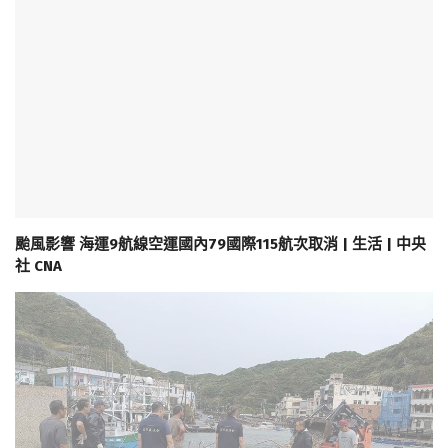
颱風影響 海運9航線空運國內79國際115航次取消 | 生活 | 中央
社 CNA