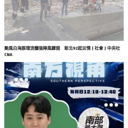
颱風白海豚環流釀強陣風驟雨 新北92起災情 | 社會 | 中央社
CNA