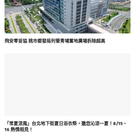
飛安零妥協 桃市都發局列管青埔置地廣場拆除超高
「常夏涼風」台北地下街夏日浴衣祭，邀您沁涼一夏！8/15、
16 熱情相見！