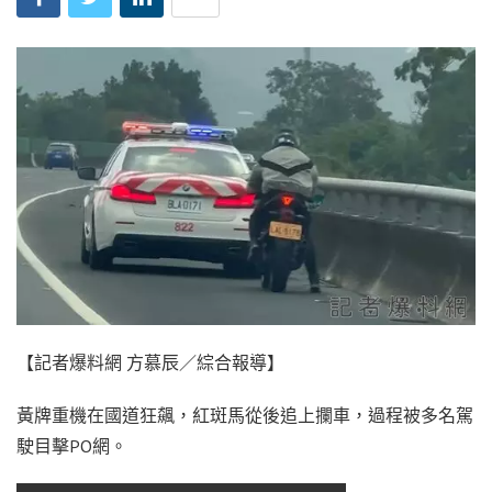
【記者爆料網 方慕辰／綜合報導】
黃牌重機在國道狂飆，紅斑馬從後追上攔車，過程被多名駕
駛目擊PO網。