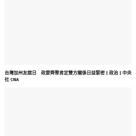
台灣加州友誼日 政要齊聚肯定雙方關係日益緊密 | 政治 | 中央
社 CNA