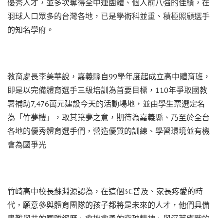
優秀人才，並多次奪得全中運團體、個人前八強的佳績，在
羽球人口眾多的台灣各地，已是學術科並重、積極照顧選手
的知名學府。
教育處長李美華說，嘉義縣自99學年度起成立高中體育班，
即是以完備體育選手三級培訓為首要目標，110年爭取國教
署補助7,476萬元建設今天的活動場地，並由學生票選定名
為「竹夢樓」，取其築夢之意，期待為嘉義縣、乃至於全台
各地的優秀體育選手們，營造優質的訓練、學習環境並有機
會為國爭光
竹崎高中校長蘇淵源認為，在這個3C普及、家長疼愛的時
代，願意參與體育團隊的孩子都將是未來的人才，他們具備