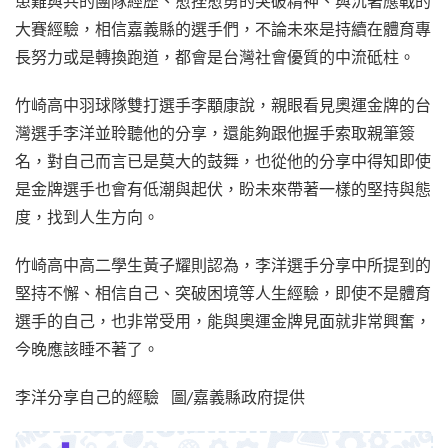
患難與共的團隊經歷、愈挫愈勇的突破精神、與沉著應戰的
大賽經驗，相信嘉義縣的選手們，不論未來是持續在體育專
長努力或是轉換跑道，都會是台灣社會優質的中流砥柱。
竹崎高中羽球隊雙打選手李顒康說，親眼看見奧運金牌的台
灣選手李洋並聆聽他的分享，還能夠跟他握手索取親筆簽
名，對自己而言已是莫大的鼓舞，也從他的分享中得知即使
是金牌選手也會有低潮與起伏，盼未來帶著一樣的堅持與態
度，找到人生方向。
竹崎高中高二學生黃子耀則認為，李洋選手分享中所提到的
堅持不懈、相信自己、突破困境等人生經驗，即使不是體育
選手的自己，也非常受用，能與奧運金牌見面就非常興奮，
今晚應該睡不著了。
李洋分享自己的經驗 圖/嘉義縣政府提供