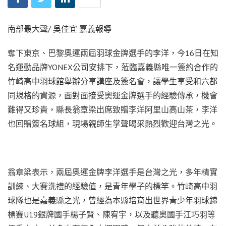
南部最大聲/ 吳佳宜 嘉義報導
奪下東京、巴黎奧運兩屆羽球金牌選手的李洋，今16日在知
名運動品牌YONEX公司安排下，蒞臨嘉義縣唯一簽約合作的
竹崎高中羽球館舉辦分享講座及簽名會，讓學生享受和六都
同規格的資源，面對面接受奧運金牌選手的經驗傳承，機會
難得又珍貴，縣長翁章梁出席致贈李洋阿里山高山茶，李洋
也回贈簽名球組，現場親師生掌聲喝采熱烈歡迎台灣之光。
翁章梁表示，兩屆奧運金牌李洋選手是台灣之光，多年精實
訓練、大賽洗禮的經驗值，是青年學子的標竿。竹崎高中羽
球隊也是嘉義縣之光，曾經為本縣培育出世界青少年羽球錦
標賽U19銀牌國手楊子賢、陳宥宇，以及聽奧國手江巧羽等