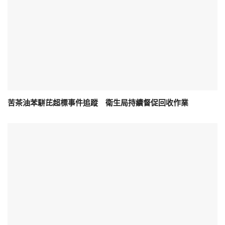
苦茶油苯駢芘超標事件追蹤 衛生局持續督促回收作業