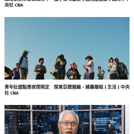
央社 CNA
青年壯遊點推夜間限定 探東亞摺翅蝠、諸羅樹蛙 | 生活 | 中央
社 CNA