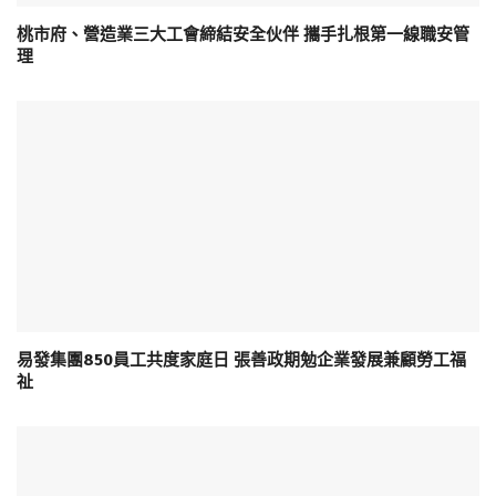
桃市府、營造業三大工會締結安全伙伴 攜手扎根第一線職安管
理
易發集團850員工共度家庭日 張善政期勉企業發展兼顧勞工福
祉