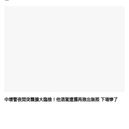
中壢警夜間突襲擴大臨檢！他酒駕遭攔再揪出無照 下場慘了