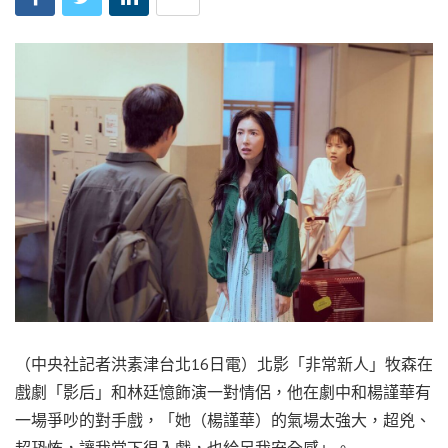
（中央社記者洪素津台北16日電）北影「非常新人」牧森在
戲劇「影后」和林廷憶飾演一對情侶，他在劇中和楊謹華有
一場爭吵的對手戲，「她（楊謹華）的氣場太強大，超兇、
超恐怖，讓我當下很入戲，也給足我安全感」。