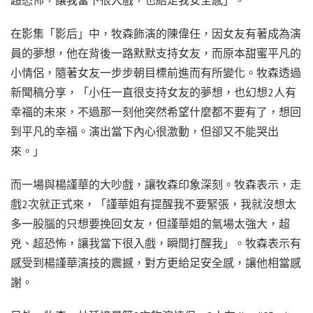
在影集「影后」中，牧森飾演的陳偉任，因女友有著成為演
員的夢想，他在背後一路默默支持女友，而原本甜蜜平凡的
小情侶，隨著女友一步步朝目標前進而有所變化。牧森透過
新聞稿分享，「小任一直很支持女友的夢想，也幻想2人有
幸福的未來，不過那一刻他突然希望什麼都不要有了，想回
到平凡的幸福。演出當下內心很激動，但卻又不能哭出
來。」
而一場與楊謹華的大吵戲，讓牧森印象深刻。牧森表示，走
戲2次就正式來，「謹華姐有提醒我不要緊張，我就沒想太
多一股腦的只想要挽回女友，但謹華姐的氣場太強大，超
兇、超恐怖，讓我當下很入戲，瞬間打醒我」。牧森表示有
感受到楊謹華演技的震撼，對方更給足安全感，讓他相當感
謝。