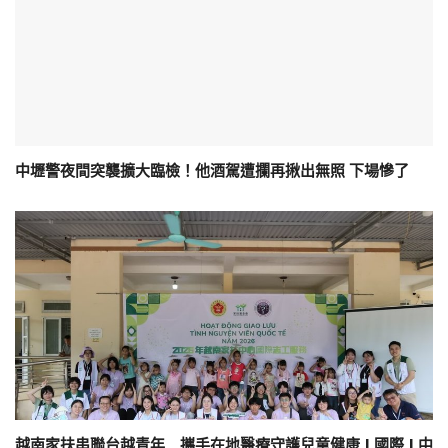
中壢警夜間突襲擴大臨檢！他酒駕遭攔再揪出無照 下場慘了
越南家扶串聯台越青年 攜手在地醫療守護兒童健康 | 國際 | 中