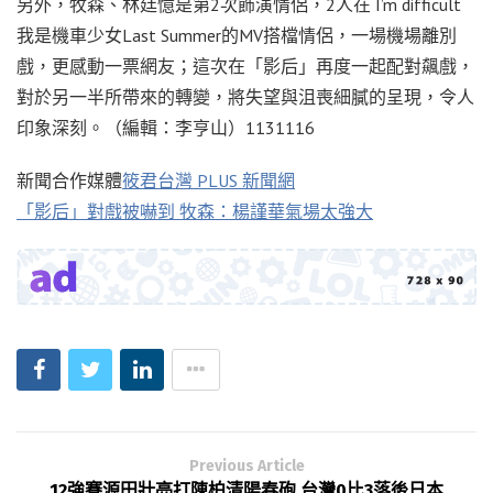
另外，牧森、林廷憶是第2次飾演情侶，2人在 I’m difficult
我是機車少女Last Summer的MV搭檔情侶，一場機場離別
戲，更感動一票網友；這次在「影后」再度一起配對飆戲，
對於另一半所帶來的轉變，將失望與沮喪細膩的呈現，令人
印象深刻。（編輯：李亨山）1131116
新聞合作媒體
筱君台灣 PLUS 新聞網
「影后」對戲被嚇到 牧森：楊謹華氣場太強大
Previous Article
12強賽源田壯亮打陳柏清陽春砲 台灣0比3落後日本