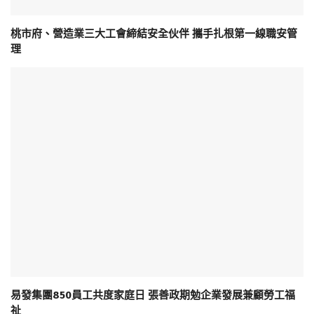
桃市府、營造業三大工會締結安全伙伴 攜手扎根第一線職安管
理
易發集團850員工共度家庭日 張善政期勉企業發展兼顧勞工福
祉