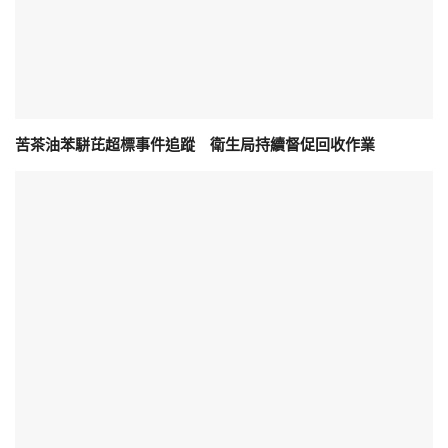
苦茶油苯駢芘超標事件追蹤 衛生局持續督促回收作業