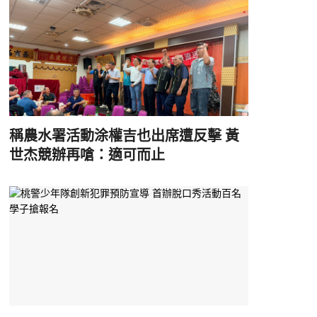
稱農水署活動涂權吉也出席遭反擊 黃
世杰競辦再嗆：適可而止