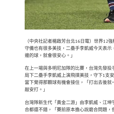
（中央社記者楊啟芳台北16日電）世界12
守備也有很多美技，二壘手李凱威今天表示
邊的球，就會很安心。」
在上一場與多明尼加隊的比賽，台灣先發投
局下二壘手李凱威上演飛撲美技，守下1支
當下覺得那顆球有機會接住，「打出去後就
敲安打。」
台灣隊新生代「黃金二游」由李凱威、江坤
合都還不錯，「賽前原本擔心說磨合問題，