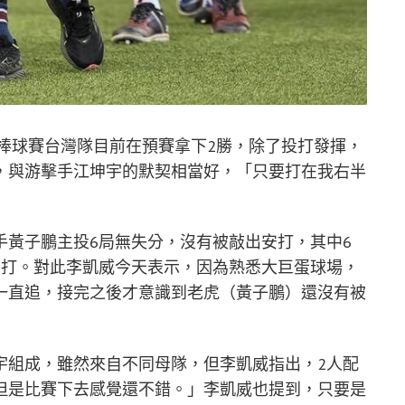
強棒球賽台灣隊目前在預賽拿下2勝，除了投打發揮，
，與游擊手江坤宇的默契相當好，「只要打在我右半
手黃子鵬主投6局無失分，沒有被敲出安打，其中6
安打。對此李凱威今天表示，因為熟悉大巨蛋球場，
一直追，接完之後才意識到老虎（黃子鵬）還沒有被
宇組成，雖然來自不同母隊，但李凱威指出，2人配
但是比賽下去感覺還不錯。」李凱威也提到，只要是