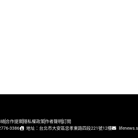
聯絡
合作提案
隱私權政策
作者聲明
訂閱
776-3386
地址：台北市大安區忠孝東路四段221號12樓
lifenews.