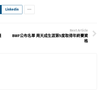
Linkedin
Next Article
僅
BWF公布名單 周天成生涯第5度取得年終賽資
格