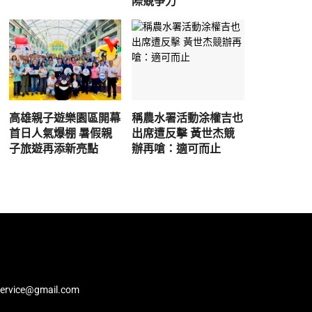
際競爭力
高雄親子遊樂園區開幕
稱農水署活動涂權吉也
首日人氣爆棚 暑假親
出席遭反擊 黃世杰競
子旅遊再添新亮點
辦再嗆：適可而止
service@gmail.com