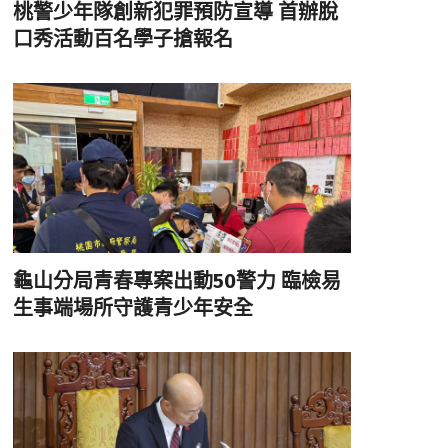
桃警少年隊創新犯罪預防宣導 首辦脫
口秀活動百名學子搶報名
龜山分局青春專案出動50警力 臨檢易
生事端場所守護青少年安全