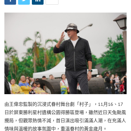
由王偉忠監製的沉浸式眷村舞台劇「村子」，11月16、17
日於屏東勝利星村遺構公園得勝區登場，雖然近日天兔颱風
攪局，但觀眾熱情不減，首日演出吸引滿滿人潮，在充滿人
情味與溫暖的故事氛圍中，重溫眷村的黃金歲月。