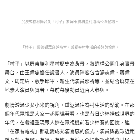
沉浸式眷村舞台劇「村子」於屏東勝利星村遺構公園登場。
「村子」 帶領觀眾穿越時空，感受眷村生活的美好與懷舊。
「村子」以屏東勝利星村歷史為背景，將遺構公園化身實景
舞台，由王偉忠擔任說書人，演員陣容包含湯志偉、蔣偉
文、周定緯、歌手邱軍、新生代演員那祈等，並結合屏東在
地素人演員與舞者，幕前幕後動員近百人參與。
劇情透過少女小米的視角，重返過往眷村生活的點滴。在那
個年代電視是大家一起圍繞著看，也是昔日少棒揚威世界的
年代，在戲裡重現眾人擠在電視機前看少棒賽的回憶，連
「在家看電視」都能變成充滿喜感的儀式，演員與觀眾近距
離互動，有歌、有舞、有笑、有淚，全場觀眾也變身村民，