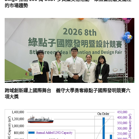
的市場趨勢
跨域創新躍上國際舞台 義守大學勇奪綠點子國際發明競賽六
項大獎