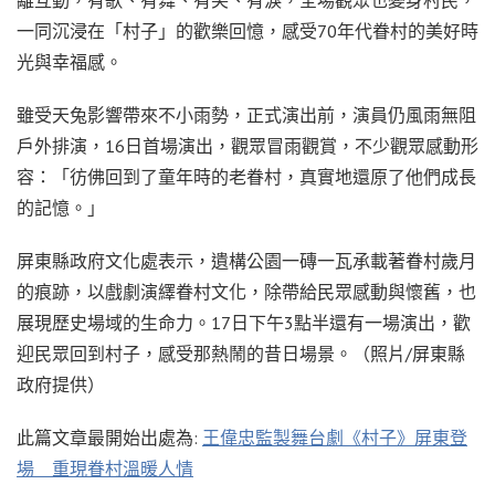
一同沉浸在「村子」的歡樂回憶，感受70年代眷村的美好時
光與幸福感。
雖受天兔影響帶來不小雨勢，正式演出前，演員仍風雨無阻
戶外排演，16日首場演出，觀眾冒雨觀賞，不少觀眾感動形
容：「彷佛回到了童年時的老眷村，真實地還原了他們成長
的記憶。」
屏東縣政府文化處表示，遺構公園一磚一瓦承載著眷村歲月
的痕跡，以戲劇演繹眷村文化，除帶給民眾感動與懷舊，也
展現歷史場域的生命力。17日下午3點半還有一場演出，歡
迎民眾回到村子，感受那熱鬧的昔日場景。（照片/屏東縣
政府提供）
此篇文章最開始出處為:
王偉忠監製舞台劇《村子》屏東登
場 重現眷村溫暖人情