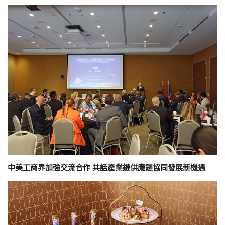
中美工商界加強交流合作 共話產業鏈供應鏈協同發展新機遇