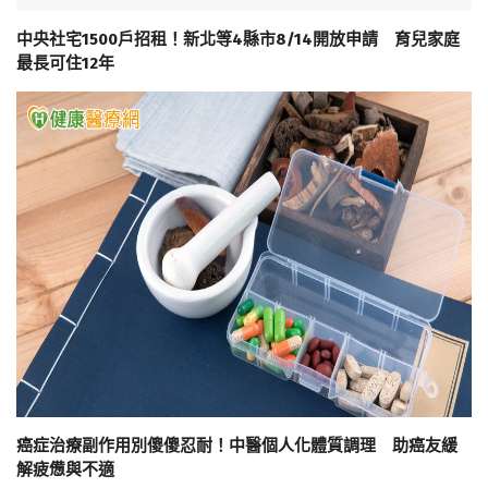
中央社宅1500戶招租！新北等4縣市8/14開放申請 育兒家庭
最長可住12年
癌症治療副作用別傻傻忍耐！中醫個人化體質調理 助癌友緩
解疲憊與不適