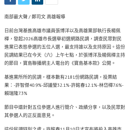
南部最大聲 / 鄭司文 高雄報導
日前台灣基進高雄市議員張博洋以及高雄黨部執行長楊佩
樺，發起2026高雄市長選舉初選網路民調，調查民眾對民
進黨已表態參選的五位人選，最支持誰以及支持原因。這份
民調結果已在今天（六）上午七點，於張博洋及楊佩樺主持
的節目，寶島聯播網主人電台的《寶島基本款》公開。
基進黨所所的民調，樣本數有2181份網路民調，投票結
果：-許智傑40.9%-邱議瑩32.1%-許銘春12.1%-林岱樺7.6%-
賴瑞隆7.3%
節目中還針對五位參選人進行簡介、政績分享，以及民眾對
其參選人的正反面意見。
這份民調特別之處，許銘春11月10日才宣布將投入高雄市