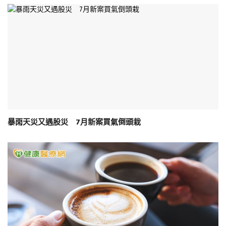
暴雨天災又遇股災 7月新案買氣倒頭栽