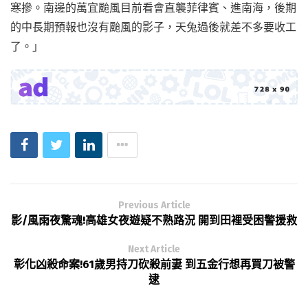
寒摻。南邊的萬宜颱風目前看會直襲菲律賓、進南海，後期
的中長期預報也沒有颱風的影子，天兔過後就差不多要收工
了。」
Previous Article
影/風雨夜驚魂!高雄女夜遊疑不熟路況 開到田裡受困警援救
Next Article
彰化凶殺命案!61歲男持刀砍殺前妻 到五金行想再買刀被警
逮