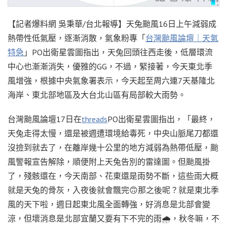
【記者爆料網 吳秉華/台北報導】天兔颱風16日上午減弱成
熱帶性低氣壓，逐漸消散，氣象粉專「
台灣颱風論壇｜天氣
特急
」PO出衛星雲圖指出，天兔回頭往西走後，低層環流
中心也漸漸消失，優雅的GG，不過，緊接著，今天東北季
風增強，根據中央氣象署表示，今天起至周六連7天基隆北
海岸、東北部地區及大台北山區有局部較大雨勢。
台灣颱風論壇17日在
threads
PO出衛星雲圖指出，「最終，
天兔走得太慢，還是被週遭環境給毒死，中央山脈尾刀都還
沒撿到就去了，在離岸幾十公里的地方減弱為熱帶低壓，颱
風警報宣告解除，順便附上天兔告別的雷達圖。但颱風掛
了，殘骸還在，今天南部、花東還是雨勢不斷，這些雨大概
就是天兔的骨灰，入夜後就會飄完🙃那之後呢？就是東北季
風的天下啦，週日起東北風全面轉強，好消息是北部會變
涼，但壞消息是北部宜蘭又要有下不完的雨🌧️，秋冬嘛，不