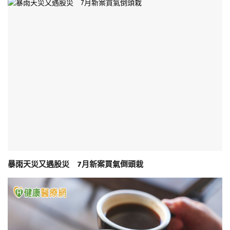
暴雨天災又遇股災 7月新案買氣倒頭栽