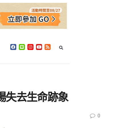
場失去生命跡象
0