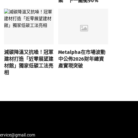
案 下一關衝90%
減碳降溫又抗噪！冠軍
Metalpha在市場波動
建材打造「近零展望建
中公佈2026財年總資
材館」獨家低碳工法亮
產實現突破
相
service@gmail.com