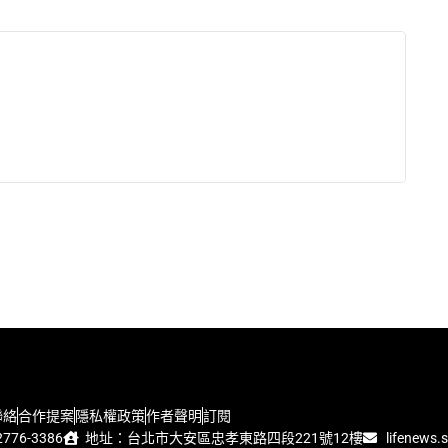
聯絡
合作提案
隱私權政策
作者聲明
訂閱
776-3386
地址：台北市大安區忠孝東路四段221號12樓
lifenews.