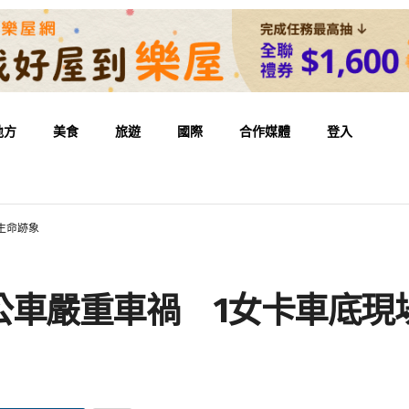
地方
美食
旅遊
國際
合作媒體
登入
生命跡象
公車嚴重車禍 1女卡車底現