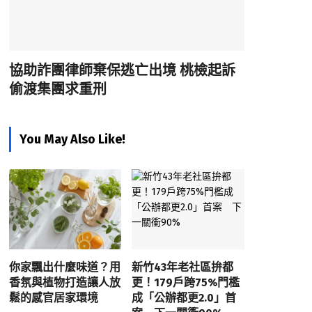
協助詐團律師棄保逃亡出境 桃檢起訴
偷渡集團求重刑
You May Also Like!
你家飄出什麼味道？用
新竹43年老社區拚都
香氛與植物打造讓人放
更！179戶跨75%門檻
鬆的感官居家環境
成「公辦都更2.0」首