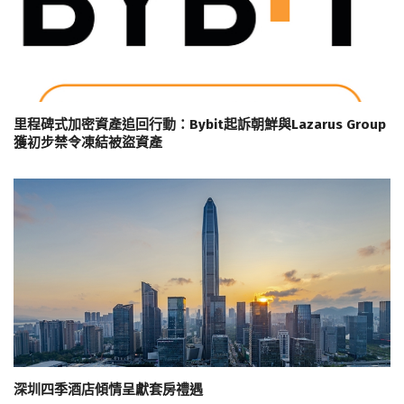
里程碑式加密資產追回行動：Bybit起訴朝鮮與Lazarus Group
獲初步禁令凍結被盜資產
深圳四季酒店傾情呈獻套房禮遇