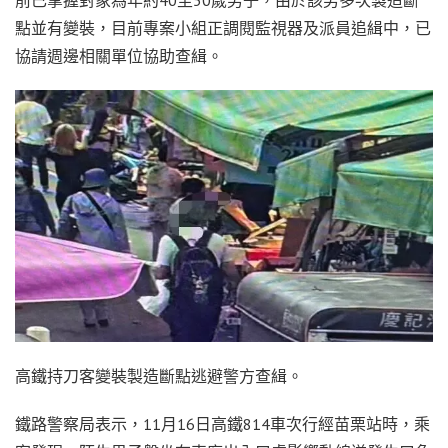
點並有變裝，目前專案小組正調閱監視器及派員追緝中，已
協請週邊相關單位協助查緝。
高鐵持刀客變裝製造斷點逃避警方查緝。
鐵路警察局表示，11月16日高鐵814車次行經苗栗站時，乘