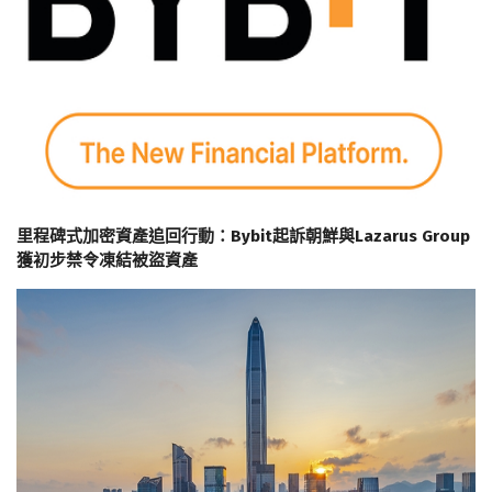
里程碑式加密資產追回行動：Bybit起訴朝鮮與Lazarus Group
獲初步禁令凍結被盜資產