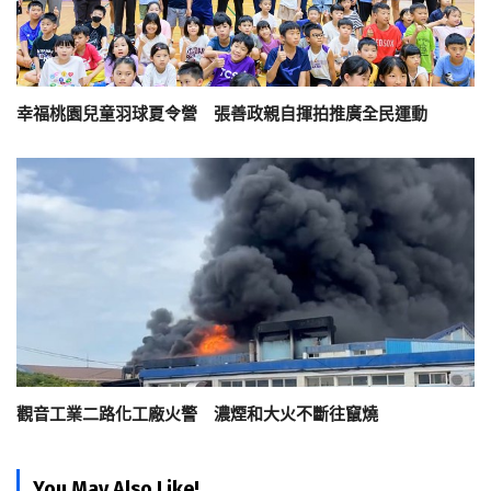
幸福桃園兒童羽球夏令營 張善政親自揮拍推廣全民運動
觀音工業二路化工廠火警 濃煙和大火不斷往竄燒
You May Also Like!