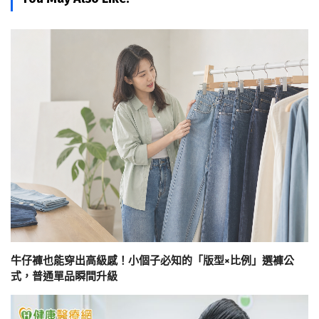
牛仔褲也能穿出高級感！小個子必知的「版型×比例」選褲公
式，普通單品瞬間升級