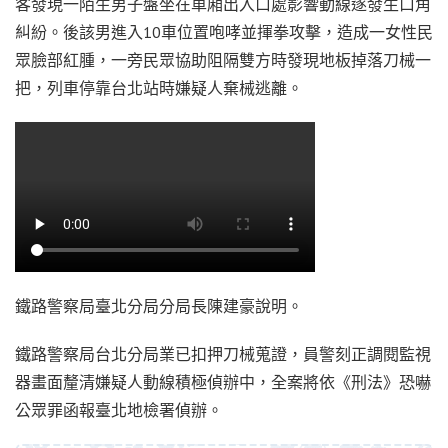
客發現一陌生男子盤坐在車廂出入口處影響動線遂發生口角
糾紛。後該男進入10車位置咆哮並揮拳攻擊，造成一女性民
眾臉部紅腫，一旁民眾協助阻隔雙方時發現地板掉落刀械一
把，列車停靠台北站時嫌疑人棄械逃離。
鐵路警察局臺北分局分局長陳建豪說明。
鐵路警察局台北分局業已扣押刀械蒐證，員警刻正調閱監視
器畫面釐清嫌疑人動線積極偵辦中，全案將依《刑法》恐嚇
公眾罪函報臺北地檢署偵辦。