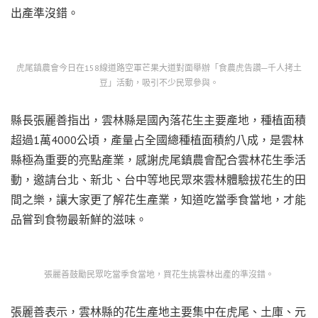
出產準沒錯。
虎尾鎮農會今日在158線道路空軍芒果大道對面舉辦「食農虎告讚─千人拷土
豆」活動，吸引不少民眾參與。
縣長張麗善指出，雲林縣是國內落花生主要產地，種植面積
超過1萬4000公頃，產量占全國總種植面積約八成，是雲林
縣極為重要的亮點產業，感謝虎尾鎮農會配合雲林花生季活
動，邀請台北、新北、台中等地民眾來雲林體驗拔花生的田
間之樂，讓大家更了解花生產業，知道吃當季食當地，才能
品嘗到食物最新鮮的滋味。
張麗善鼓勵民眾吃當季食當地，買花生挑雲林出產的準沒錯。
張麗善表示，雲林縣的花生產地主要集中在虎尾、土庫、元