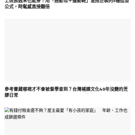
上班族週末也能穿！用「通勤包＋運動鞋」混搭正裝的5種造型
公式，時髦感直接翻倍
參考書藏哪裡才不會被督學查到？台灣補課文化40年沒變的荒
謬日常