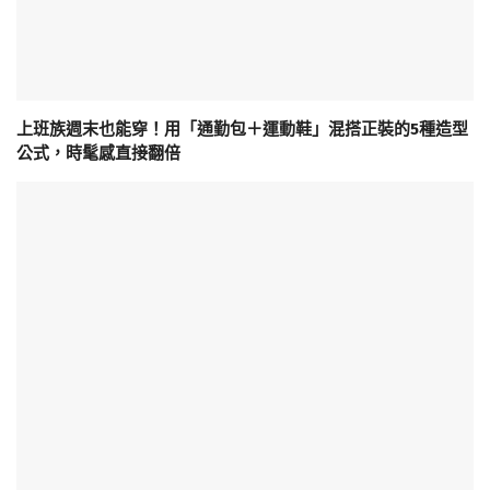
上班族週末也能穿！用「通勤包＋運動鞋」混搭正裝的5種造型
公式，時髦感直接翻倍