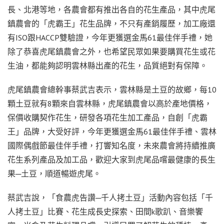
長、北港等地，各農會都有推出各自的花生產品，其中虎尾
鎮農會的「虎霸王」花生品牌，不只有產銷履歷，加工廠還
有ISO跟HACCP雙驗證，今年更獲選金馬61最佳伴手禮，她
除了恭喜虎尾鎮農會之外，也希望民眾如果要購買花生或花
生油，都能夠認明雲林縣出產的花生，品質絕對有保障。
虎尾鎮農會總幹事蔡武吉表示，雲林縣是土豆的故鄉，每10
顆土豆就有8顆來自雲林縣，虎尾鎮農會以高於產地價格，
保價收購契作花生，研發各項花生加工產品，自創「虎霸
王」品牌，大受好評，今年更獲選金馬61最佳伴手禮、雲林
國際偶戲節最佳伴手禮，打響知名度，未來農會將持續推廣
花生系列產品及加工品，歡迎大家到虎尾品嚐最健康的長生
果─土豆，順道暢遊虎尾。
蔡武吉說，「食農虎告讚─千人拷土豆」活動內容包括「千
人拷土豆」比賽、花生成長史探索、田間k歌趴、音樂饗