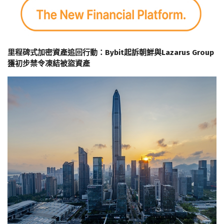
里程碑式加密資產追回行動：Bybit起訴朝鮮與Lazarus Group
獲初步禁令凍結被盜資產