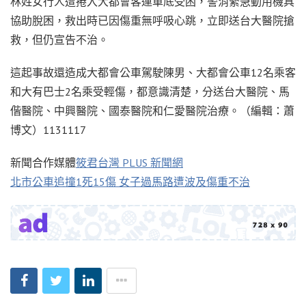
林姓女行人遭捲入大都會客運車底受困，警消緊急動用機具
協助脫困，救出時已因傷重無呼吸心跳，立即送台大醫院搶
救，但仍宣告不治。
這起事故還造成大都會公車駕駛陳男、大都會公車12名乘客
和大有巴士2名乘受輕傷，都意識清楚，分送台大醫院、馬
偕醫院、中興醫院、國泰醫院和仁愛醫院治療。（編輯：蕭
博文）1131117
新聞合作媒體
筱君台灣 PLUS 新聞網
北市公車追撞1死15傷 女子過馬路遭波及傷重不治