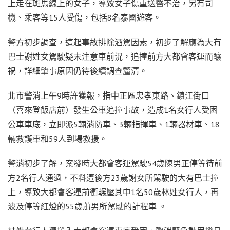
上走在斑馬線上的女子，導致女子傷重送醫不治，另有司
機、乘客等15人受傷，包括8名泰國遊客。
警方初步調查，這起事故排除酒駕因素，初步了解應為大有
巴士謝姓女駕駛疑未注意車前況，追撞前方大都會客運而釀
禍，詳細肇事原因仍待後續調查釐清。
北市警消上午9時許獲報，指中正區忠孝東路、鎮江街口
（喜來登飯店前）發生公車追撞事故，造成1名女行人受困
公車車底，立即派5輛消防車、3輛指揮車、1輛器材車、18
輛救護車和59人到場救援。
警消初步了解，案發時大都會客運駕駛54歲陳男正停等待前
方2名行人通過，不料遭後方23歲謝女所駕駛的大有巴士撞
上，導致大都會客運前衝輾壓其中1名50歲林姓女行人，再
波及停等紅燈的55歲蕭男所駕駛的計程車 。