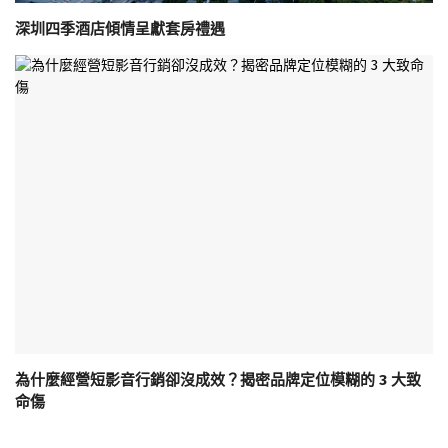
深圳四季酒店傾情呈獻套房禮遇
為什麼經營短影音行銷卻沒成效？揭密品牌定位模糊的 3 大致
命傷