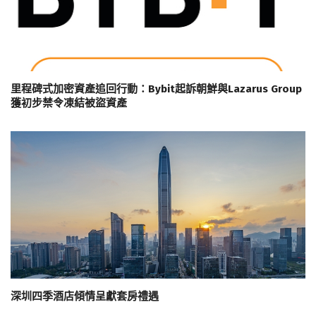
里程碑式加密資產追回行動：Bybit起訴朝鮮與Lazarus Group
獲初步禁令凍結被盜資產
深圳四季酒店傾情呈獻套房禮遇