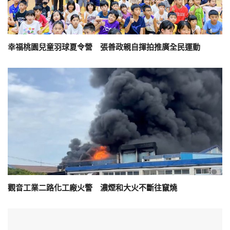
幸福桃園兒童羽球夏令營 張善政親自揮拍推廣全民運動
觀音工業二路化工廠火警 濃煙和大火不斷往竄燒