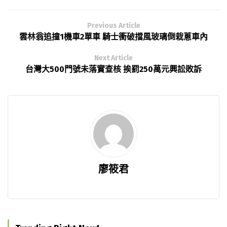
Previous Article
雲林翁追撞1機車2單車 騎士衝破擋風玻璃倒栽蔥車內
Next Article
台灣大500門號未落實查核 挨罰250萬元興訟敗訴
廖筱君