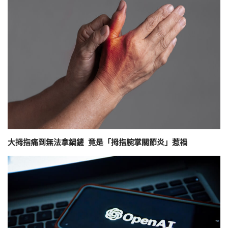
大拇指痛到無法拿鍋鏟 竟是「拇指腕掌關節炎」惹禍