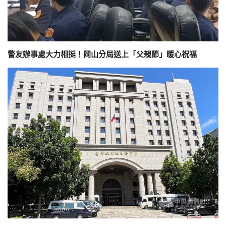
警友辦事處大力相挺！岡山分局送上「父親節」暖心祝福