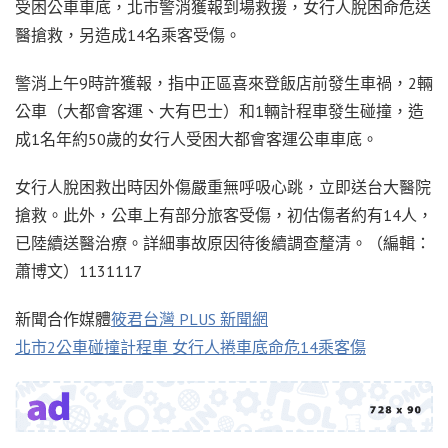
受困公車車底，北市警消獲報到場救援，女行人脫困命危送
醫搶救，另造成14名乘客受傷。
警消上午9時許獲報，指中正區喜來登飯店前發生車禍，2輛
公車（大都會客運、大有巴士）和1輛計程車發生碰撞，造
成1名年約50歲的女行人受困大都會客運公車車底。
女行人脫困救出時因外傷嚴重無呼吸心跳，立即送台大醫院
搶救。此外，公車上有部分旅客受傷，初估傷者約有14人，
已陸續送醫治療。詳細事故原因待後續調查釐清。（編輯：
蕭博文）1131117
新聞合作媒體
筱君台灣 PLUS 新聞網
北市2公車碰撞計程車 女行人捲車底命危14乘客傷