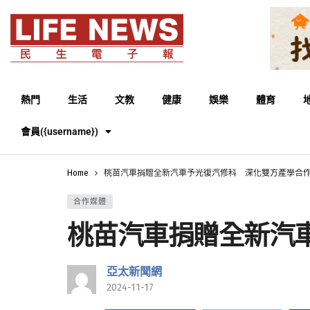
熱門
生活
文教
健康
娛樂
體育
會員({username})
Home
桃苗汽車捐贈全新汽車予光復汽修科 深化雙方產學合
合作媒體
桃苗汽車捐贈全新汽
亞太新聞網
2024-11-17