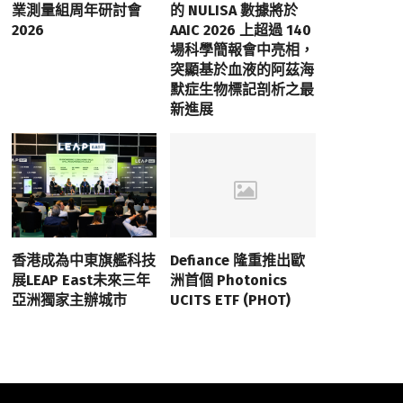
業測量組周年研討會
的 NULISA 數據將於
2026
AAIC 2026 上超過 140
場科學簡報會中亮相，
突顯基於血液的阿茲海
默症生物標記剖析之最
新進展
香港成為中東旗艦科技
Defiance 隆重推出歐
展LEAP East未來三年
洲首個 Photonics
亞洲獨家主辦城市
UCITS ETF (PHOT)