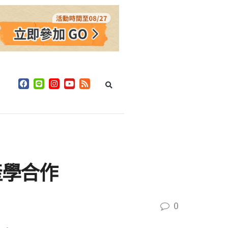
產學合作
0