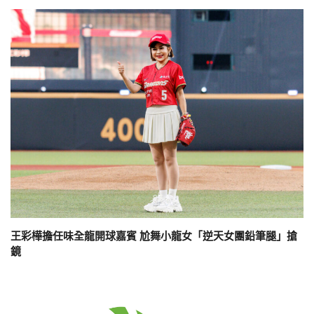
王彩樺擔任味全龍開球嘉賓 尬舞小龍女「逆天女團鉛筆腿」搶
鏡