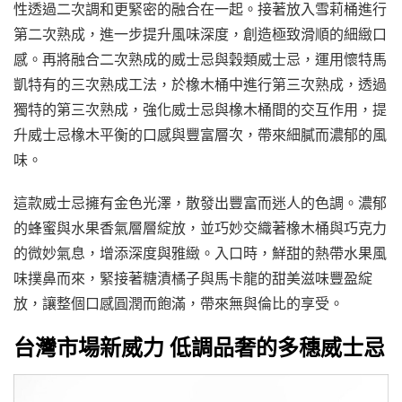
性透過二次調和更緊密的融合在一起。接著放入雪莉桶進行
第二次熟成，進一步提升風味深度，創造極致滑順的細緻口
感。再將融合二次熟成的威士忌與穀類威士忌，運用懷特馬
凱特有的三次熟成工法，於橡木桶中進行第三次熟成，透過
獨特的第三次熟成，強化威士忌與橡木桶間的交互作用，提
升威士忌橡木平衡的口感與豐富層次，帶來細膩而濃郁的風
味。
這款威士忌擁有金色光澤，散發出豐富而迷人的色調。濃郁
的蜂蜜與水果香氣層層綻放，並巧妙交織著橡木桶與巧克力
的微妙氣息，增添深度與雅緻。入口時，鮮甜的熱帶水果風
味撲鼻而來，緊接著糖漬橘子與馬卡龍的甜美滋味豐盈綻
放，讓整個口感圓潤而飽滿，帶來無與倫比的享受。
台灣市場新威力 低調品奢的多穗威士忌