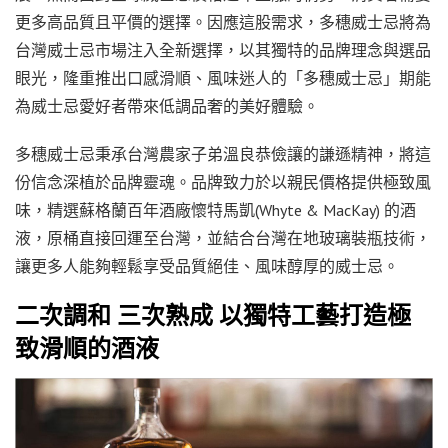
更多高品質且平價的選擇。因應這股需求，多穗威士忌將為
台灣威士忌市場注入全新選擇，以其獨特的品牌理念與選品
眼光，隆重推出口感滑順、風味迷人的「多穗威士忌」期能
為威士忌愛好者帶來低調品奢的美好體驗。
多穗威士忌秉承台灣農家子弟溫良恭儉讓的謙遜精神，將這
份信念深植於品牌靈魂。品牌致力於以親民價格提供極致風
味，精選蘇格蘭百年酒廠懷特馬凱(Whyte & MacKay) 的酒
液，原桶直接回運至台灣，並結合台灣在地玻璃裝瓶技術，
讓更多人能夠輕鬆享受品質絕佳、風味醇厚的威士忌。
二次調和 三次熟成 以獨特工藝打造極
致滑順的酒液