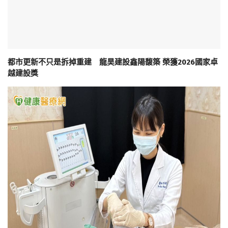
都市更新不只是拆掉重建 龍昊建設鑫陽馥築 榮獲2026國家卓
越建設獎