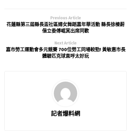
Previous Article
花蓮縣第三屆縣長盃社區婦女舞蹈嘉年華活動 縣長徐榛蔚
偕立委傅崐萁出席同歡
Next Article
嘉市勞工運動會多元競賽 700位勞工同場較勁! 黃敏惠市長
體驗匹克球直呼太好玩
記者爆料網