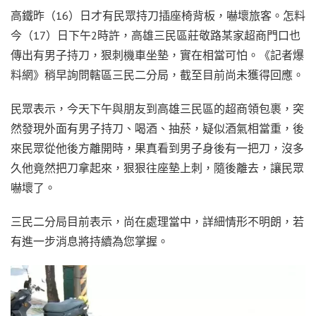
高鐵昨（16）日才有民眾持刀插座椅背板，嚇壞旅客。怎料
今（17）日下午2時許，高雄三民區莊敬路某家超商門口也
傳出有男子持刀，狠刺機車坐墊，實在相當可怕。《記者爆
料網》稍早詢問轄區三民二分局，截至目前尚未獲得回應。
民眾表示，今天下午與朋友到高雄三民區的超商領包裹，突
然發現外面有男子持刀、喝酒、抽菸，疑似酒氣相當重，後
來民眾從他後方離開時，果真看到男子身後有一把刀，沒多
久他竟然把刀拿起來，狠狠往座墊上刺，隨後離去，讓民眾
嚇壞了。
三民二分局目前表示，尚在處理當中，詳細情形不明朗，若
有進一步消息將持續為您掌握。