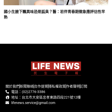
國小生腋下飄異味恐是狐臭？醫：若伴青春期徵象應評估性早
熟
關於我們
新聞聯絡
合作提案
隱私權政策
作者聲明
訂閱
電話：(02)2776-3386
地址：台北市大安區忠孝東路四段221號12樓
lifenews.service@gmail.com