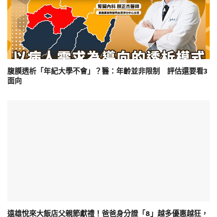
腹膜透析「年紀大學不會」？醫：年齡並非限制 評估還要看3
面向
遠雄悅來大飯店父親節獻禮！爸爸身分證「8」越多優惠越狂，