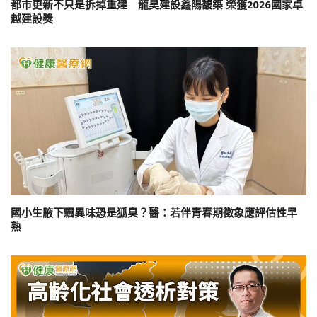
都市更新不只是拆掉重建 龍昊建設鑫陽馥築 榮獲2026國家卓
越建設獎
國小生腋下飄異味恐是狐臭？醫：若伴青春期徵象應評估性早
熟