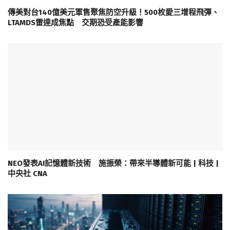
傳美對台140億美元軍售聚焦防空升級！500枚愛三增程飛彈、
LTAMDS雷達成焦點 交期恐受產能影響
NEO發表AI記憶體新技術 施振榮：帶來半導體新可能 | 科技 |
中央社 CNA