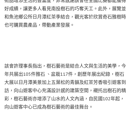
術品增添生活的豐富度，非常感謝該會在全國比賽都能獲得
好成績，讓更多人看見南投樹石的巧奪天工。此外，展覽並
和魚池鄉公所日月潭紅茶季結合，觀光客於欣賞奇石雅樹時
也可購買農產品，帶動產業發展。
該會許理事長指出，樹石藝術是結合人文與生活的美學，今
年共展出105件雅石 、盆栽117件，創歷年展出紀錄，樹石
大展以日月潭美景加上五葉松的青韻及紅茶芳香吸引遊客到
訪，向山遊客中心充滿設計感的建築空間，襯托出樹石的精
彩，樹石藝術亦增添了山水的人文內涵，自民國102年起，
向山遊客中心已成為樹石藝術的最佳舞台。