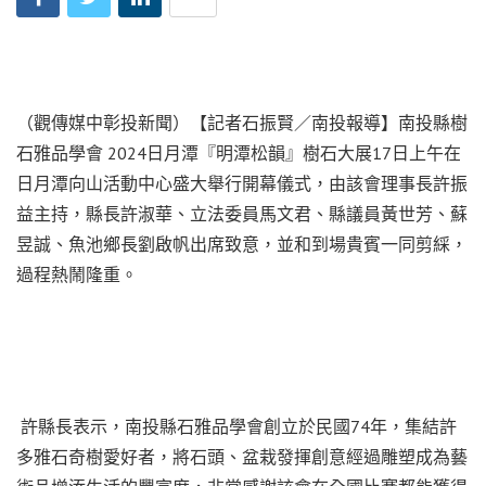
（觀傳媒中彰投新聞）【記者石振賢／南投報導】南投縣樹
石雅品學會 2024日月潭『明潭松韻』樹石大展17日上午在
日月潭向山活動中心盛大舉行開幕儀式，由該會理事長許振
益主持，縣長許淑華、立法委員馬文君、縣議員黃世芳、蘇
昱誠、魚池鄉長劉啟帆出席致意，並和到場貴賓一同剪綵，
過程熱鬧隆重。
許縣長表示，南投縣石雅品學會創立於民國74年，集結許
多雅石奇樹愛好者，將石頭、盆栽發揮創意經過雕塑成為藝