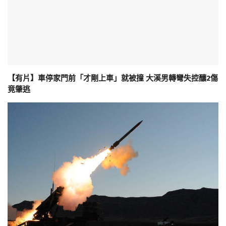
【有片】車停家門前「才剛上車」就被撞 大溪男轉彎失控釀2傷
竟肇逃