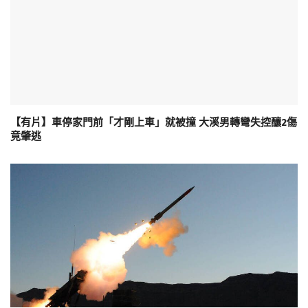
【有片】車停家門前「才剛上車」就被撞 大溪男轉彎失控釀2傷
竟肇逃