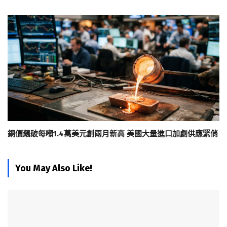
銅價飆破每噸1.4萬美元創兩月新高 美國大量進口加劇供應緊俏
You May Also Like!