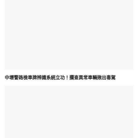
中壢警路檢車牌辨識系統立功！攔查異常車輛揪出毒駕